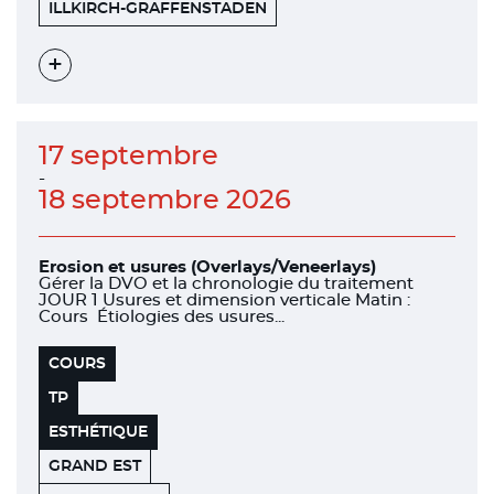
HENRY
67400
ILLKIRCH-GRAFFENSTADEN
SCHEIN
Voir
l'évènement
17 septembre
-
18 septembre 2026
Erosion et usures (Overlays/Veneerlays)
Gérer la DVO et la chronologie du traitement
JOUR 1 Usures et dimension verticale Matin :
Cours Étiologies des usures...
COURS
TP
ESTHÉTIQUE
GRAND EST