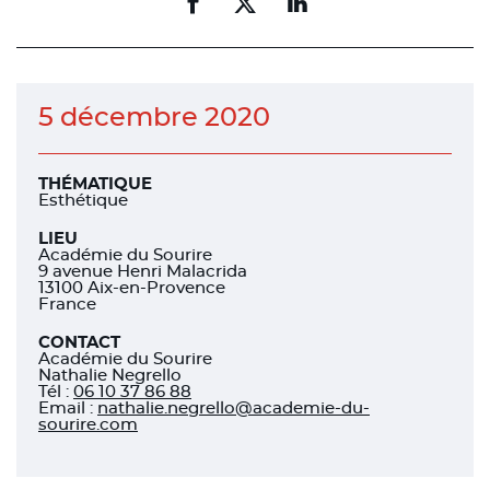
Partager
Partager
Partager
sur
sur
sur
facebook
facebook
linkedin
5 décembre 2020
THÉMATIQUE
Esthétique
LIEU
Académie du Sourire
9 avenue Henri Malacrida
13100 Aix-en-Provence
France
CONTACT
Académie du Sourire
Nathalie Negrello
Tél
:
06 10 37 86 88
Email :
nathalie.negrello@academie-du-
sourire.com