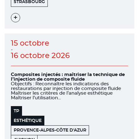
FACULTÉ
67000
STRASBOURG
DE
CHIRURGIE
DENTAIRE
Voir
l'évènement
15 octobre
-
16 octobre 2026
Composites injectés : maîtriser la technique de
l’injection de composite fluide
Objectifs : Reconnaître les indications des
restaurations par injection de composite fluide
Maîtriser les critères de l’analyse esthétique
Maîtriser l’utilisation...
TP
ESTHÉTIQUE
PROVENCE-ALPES-CÔTE D'AZUR