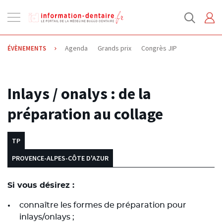
Ouvrir
la
navigation
Agenda
Grands prix
Congrès JIP
ÉVÈNEMENTS
18.09.2020
Inlays / onalys : de la
préparation au collage
TP
PROVENCE-ALPES-CÔTE D'AZUR
Si vous désirez :
connaître les formes de préparation pour
inlays/onlays ;