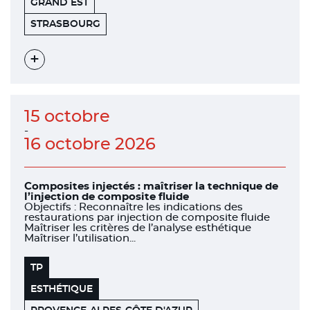
GRAND EST
FACULTÉ
67000
STRASBOURG
DE
CHIRURGIE
DENTAIRE
Voir
l'évènement
15 octobre
-
16 octobre 2026
Composites injectés : maîtriser la technique de
l’injection de composite fluide
Objectifs : Reconnaître les indications des
restaurations par injection de composite fluide
Maîtriser les critères de l’analyse esthétique
Maîtriser l’utilisation...
TP
ESTHÉTIQUE