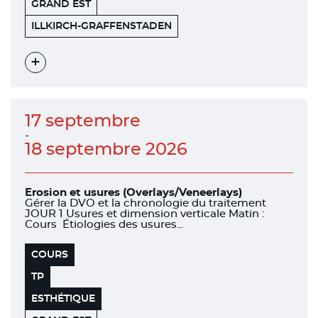
GRAND EST
HENRY
67400
ILLKIRCH-GRAFFENSTADEN
SCHEIN
Voir
l'évènement
17 septembre
-
18 septembre 2026
Erosion et usures (Overlays/Veneerlays)
Gérer la DVO et la chronologie du traitement
JOUR 1 Usures et dimension verticale Matin :
Cours Étiologies des usures...
COURS
TP
ESTHÉTIQUE