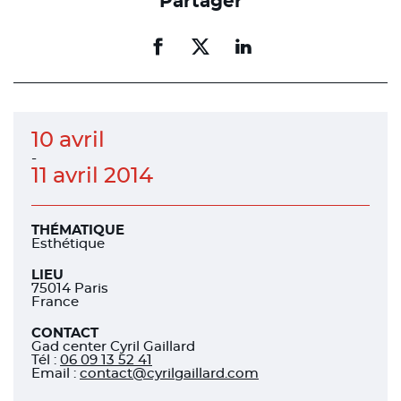
Partager
Partager
Partager
Partager
sur
sur
sur
facebook
facebook
linkedin
10 avril
-
11 avril 2014
THÉMATIQUE
Esthétique
LIEU
75014 Paris
France
CONTACT
Gad center Cyril Gaillard
Tél
:
06 09 13 52 41
Email :
contact@cyrilgaillard.com