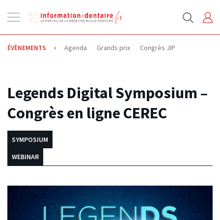
Ouvrir
la
navigation
Agenda
Grands prix
Congrès JIP
ÉVÈNEMENTS
25.11.2020
Legends Digital Symposium –
Congrès en ligne CEREC
SYMPOSIUM
WEBINAR