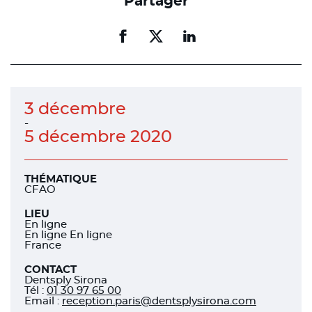
Partager
Partager
Partager
Partager
sur
sur
sur
facebook
facebook
linkedin
3 décembre
-
5 décembre 2020
THÉMATIQUE
CFAO
LIEU
En ligne
En ligne En ligne
France
CONTACT
Dentsply Sirona
Tél
:
01 30 97 65 00
Email :
reception.paris@dentsplysirona.com