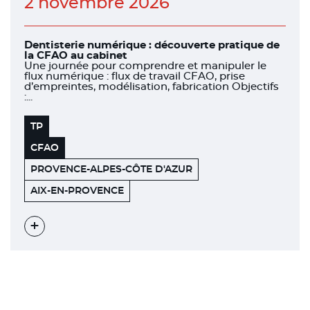
2 novembre 2026
Dentisterie numérique : découverte pratique de
la CFAO au cabinet
Une journée pour comprendre et manipuler le
flux numérique : flux de travail CFAO, prise
d’empreintes, modélisation, fabrication Objectifs
:...
TP
CFAO
PROVENCE-ALPES-CÔTE D'AZUR
520
13100
AIX-EN-PROVENCE
AVENUE
HENRI
MAURIAT
Voir
l'évènement