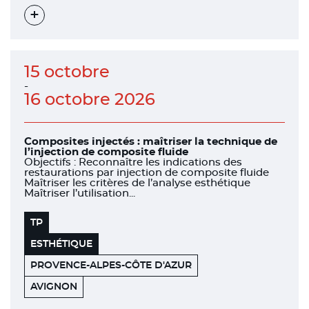
DENTAIRE
Voir
l'évènement
15 octobre
-
16 octobre 2026
Composites injectés : maîtriser la technique de
l’injection de composite fluide
Objectifs : Reconnaître les indications des
restaurations par injection de composite fluide
Maîtriser les critères de l’analyse esthétique
Maîtriser l’utilisation...
TP
ESTHÉTIQUE
PROVENCE-ALPES-CÔTE D'AZUR
COWOOL
84000
AVIGNON