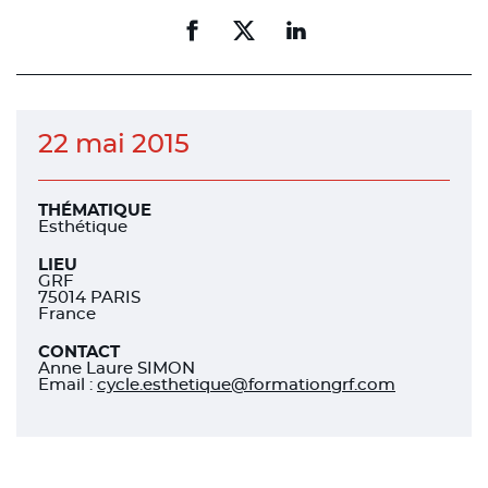
Partager
Partager
Partager
sur
sur
sur
facebook
facebook
linkedin
22 mai 2015
THÉMATIQUE
Esthétique
LIEU
GRF
75014 PARIS
France
CONTACT
Anne Laure SIMON
Email :
cycle.esthetique@formationgrf.com