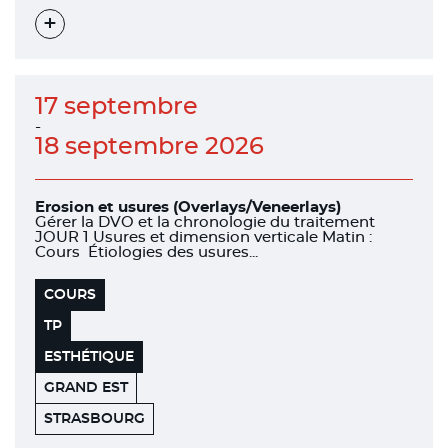
Voir
l'évènement
17 septembre
-
18 septembre 2026
Erosion et usures (Overlays/Veneerlays)
Gérer la DVO et la chronologie du traitement
JOUR 1 Usures et dimension verticale Matin :
Cours Étiologies des usures...
COURS
TP
ESTHÉTIQUE
GRAND EST
FACULTÉ
67000
STRASBOURG
DE
CHIRURGIE