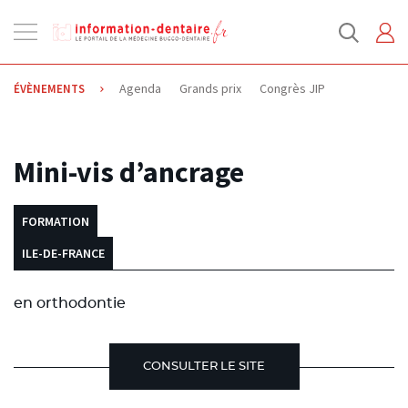
Ouvrir
la
navigation
Agenda
Grands prix
Congrès JIP
ÉVÈNEMENTS
07.01.2020
Mini-vis d’ancrage
FORMATION
ILE-DE-FRANCE
en orthodontie
CONSULTER LE SITE