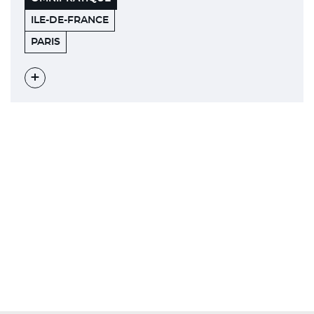
ILE-DE-FRANCE
PALAIS
75017
PARIS
DES
CONGRÈS
Voir
l'évènement