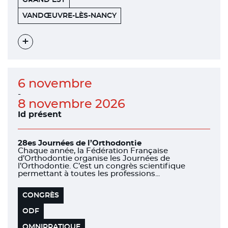
GRAND EST
7
54500
VANDŒUVRE-LÈS-NANCY
AVENUE
DE
LA
FORÊT
Voir
DE
l'évènement
HAYE
6 novembre
-
8 novembre 2026
Id présent
28es Journées de l’Orthodontie
Chaque année, la Fédération Française
d’Orthodontie organise les Journées de
l’Orthodontie. C’est un congrès scientifique
permettant à toutes les professions...
CONGRÈS
ODF
OMNIPRATIQUE