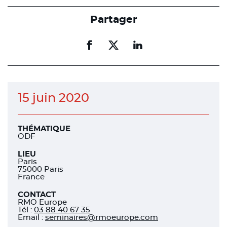
Partager
Partager
Partager
Partager
sur
sur
sur
facebook
facebook
linkedin
15 juin 2020
THÉMATIQUE
ODF
LIEU
Paris
75000 Paris
France
CONTACT
RMO Europe
Tél
:
03 88 40 67 35
Email :
seminaires@rmoeurope.com