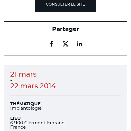
CONSULTER LE SITE
Partager
Partager
Partager
Partager
sur
sur
sur
facebook
facebook
linkedin
21 mars
-
22 mars 2014
THÉMATIQUE
Implantologie
LIEU
63100 Clermont-Ferrand
France