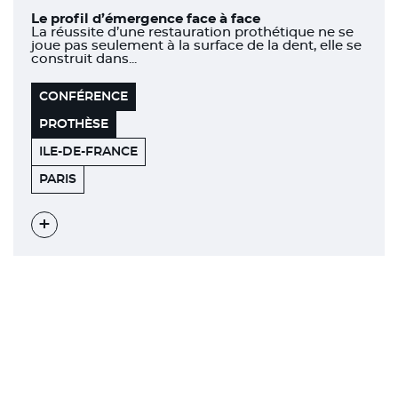
Le profil d’émergence face à face
La réussite d’une restauration prothétique ne se
joue pas seulement à la surface de la dent, elle se
construit dans...
CONFÉRENCE
PROTHÈSE
ILE-DE-FRANCE
199
75003
PARIS
BIS
RUE
SAINT-
MARTIN
Voir
l'évènement