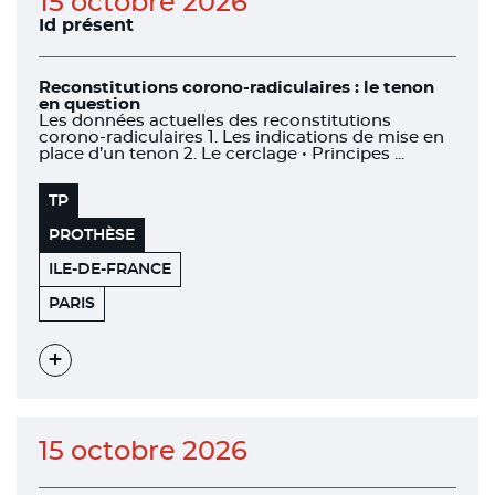
15 octobre 2026
Id présent
Reconstitutions corono-radiculaires : le tenon
en question
Les données actuelles des reconstitutions
corono-radiculaires 1. Les indications de mise en
place d’un tenon 2. Le cerclage • Principes ...
TP
PROTHÈSE
ILE-DE-FRANCE
SIÈGE
75116
PARIS
INFORMATION
DENTAIRE
Voir
l'évènement
15 octobre 2026