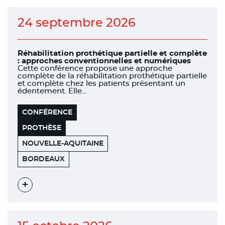
24 septembre 2026
Réhabilitation prothétique partielle et complète
: approches conventionnelles et numériques
Cette conférence propose une approche
complète de la réhabilitation prothétique partielle
et complète chez les patients présentant un
édentement. Elle...
CONFÉRENCE
PROTHÈSE
NOUVELLE-AQUITAINE
HÔTEL
33000
BORDEAUX
BURDIGALA
Voir
l'évènement