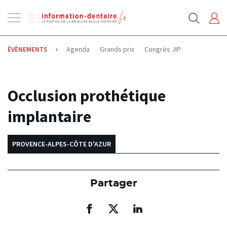
Ouvrir
la
navigation
Agenda
Grands prix
Congrès JIP
ÉVÈNEMENTS
23.01.2019
Occlusion prothétique
implantaire
PROVENCE-ALPES-CÔTE D'AZUR
Partager
Partager
Partager
Partager
sur
sur
sur