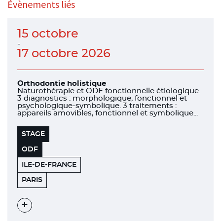
Évènements liés
15 octobre
-
17 octobre 2026
Orthodontie holistique
Naturothérapie et ODF fonctionnelle étiologique.
3 diagnostics : morphologique, fonctionnel et
psychologique-symbolique. 3 traitements :
appareils amovibles, fonctionnel et symbolique...
STAGE
ODF
ILE-DE-FRANCE
HÔTEL
75018
PARIS
4*
MAISON
MONTMARTRE
Voir
l'évènement