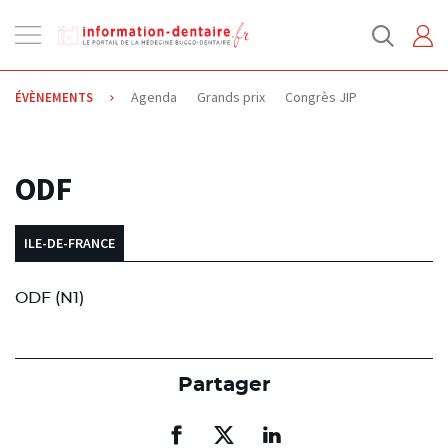
Ouvrir
la
navigation
Agenda
Grands prix
Congrès JIP
ÉVÈNEMENTS
19.03.2014
ODF
ILE-DE-FRANCE
ODF (N1)
Partager
Partager
Partager
Partager