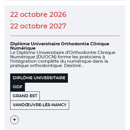
22 octobre 2026
-
22 octobre 2027
Diplôme Universitaire Orthodontie Clinique
Numérique
Le Diplôme Universitaire d’Orthodontie Clinique
Numérique (DUOCN) forme les praticiens à
l’intégration complète du numérique dans la
pratique orthodontique. Destiné...
DIPLÔME UNIVERSITAIRE
ODF
GRAND EST
7
54500
VANDŒUVRE-LÈS-NANCY
AVENUE
DE
LA
FORÊT
Voir
DE
l'évènement
HAYE