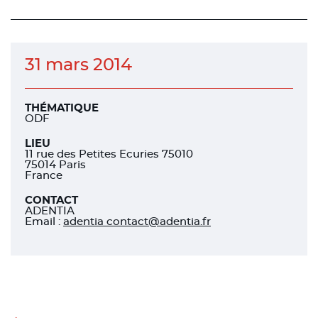
sur
sur
sur
facebook
facebook
linkedin
31 mars 2014
THÉMATIQUE
ODF
LIEU
11 rue des Petites Ecuries 75010
75014 Paris
France
CONTACT
ADENTIA
Email :
adentia contact@adentia.fr