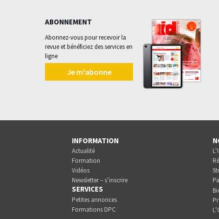
ABONNEMENT
Abonnez-vous pour recevoir la
revue et bénéficiez des services en
ligne
Je m'abonne
INFORMATION
N
Actualité
L’
Formation
Ré
Vidéos
St
Newsletter – s’inscrire
Pa
SERVICES
Bi
Petites annonces
Pr
Formations DPC
L’