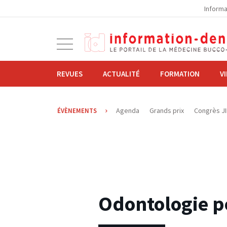
la
Informa
navigation
Ouvrir
la
navigation
REVUES
ACTUALITÉ
FORMATION
V
Agenda
Grands prix
Congrès J
ÉVÈNEMENTS
04.03.2026
Odontologie p