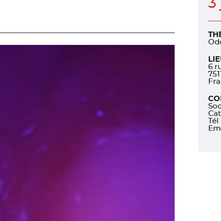
3
TH
Odo
LI
6 r
751
Fr
CO
Soc
Cat
Tél
Ema