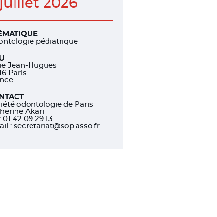
 juillet 2026
ÉMATIQUE
ntologie pédiatrique
EU
ue Jean-Hugues
16 Paris
ance
NTACT
iété odontologie de Paris
herine Akari
:
01 42 09 29 13
il :
secretariat@sop.asso.fr