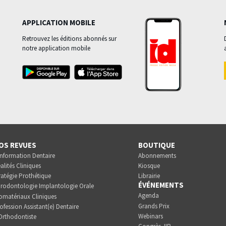
APPLICATION MOBILE
Retrouvez les éditions abonnés sur
notre application mobile
OS REVUES
BOUTIQUE
Information Dentaire
Abonnements
alités Cliniques
Kiosque
ratégie Prothétique
Librairie
ÉVÉNEMENTS
rodontologie Implantologie Orale
Agenda
omatériaux Cliniques
Grands Prix
ofession Assistant(e) Dentaire
Webinars
Orthodontiste