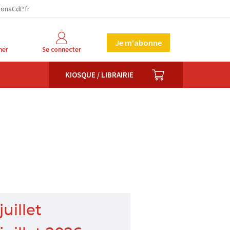
ionsCdP.fr
Je m'abonne
her
Se connecter
PANIER
KIOSQUE / LIBRAIRIE
juillet