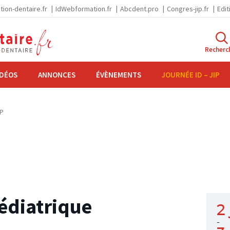
tion-dentaire.fr
IdWebformation.fr
Abcdent.pro
Congres-jip.fr
Edit
Recherc
IDÉOS
ANNONCES
ÉVÈNEMENTS
JOURNÉE ID – JIP
IP
édiatrique
2 
-