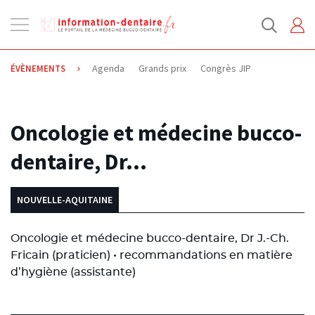
Ouvrir
la
navigation
Agenda
Grands prix
Congrès JIP
ÉVÈNEMENTS
03.10.2013
Oncologie et médecine bucco-
dentaire, Dr…
NOUVELLE-AQUITAINE
Oncologie et médecine bucco-dentaire, Dr J.-Ch.
Fricain (praticien) • recommandations en matière
d’hygiène (assistante)