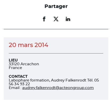
Partager
Partager
Partager
Partager
sur
sur
sur
facebook
facebook
linkedin
20 mars 2014
LIEU
33120 Arcachon
France
CONTACT
Labophare formation, Audrey Falkenrodt Tél. 05
56 34 93 22
Email :
audrey.falkenrodt@acteongroup.com