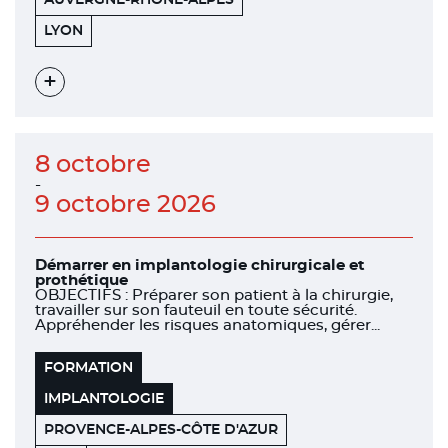
AUVERGNE-RHÔNE-ALPES
151
69006
LYON
BOULEVARD
DE
STALINGRAD
Voir
l'évènement
8 octobre
-
9 octobre 2026
Démarrer en implantologie chirurgicale et
prothétique
OBJECTIFS : Préparer son patient à la chirurgie,
travailler sur son fauteuil en toute sécurité.
Appréhender les risques anatomiques, gérer...
FORMATION
IMPLANTOLOGIE
PROVENCE-ALPES-CÔTE D'AZUR