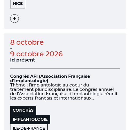
455
06200
NICE
PROMENADE
DES
ANGLAIS
Voir
l'évènement
8 octobre
-
9 octobre 2026
Id présent
Congrès AFI (Association Française
d’Implantologie)
Thème : l’implantologie au coeur du
traitement pluridisciplinaire. Le congrès annuel
de l’Association Française d’Implantologie réunit
les experts français et internationaux...
CONGRÈS
IMPLANTOLOGIE
ILE-DE-FRANCE