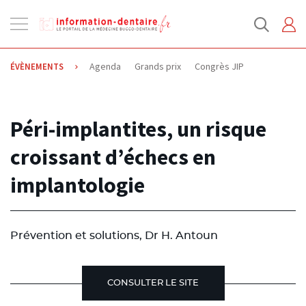
Ouvrir
la
navigation
Agenda
Grands prix
Congrès JIP
ÉVÈNEMENTS
06.10.2014
Péri-implantites, un risque
croissant d’échecs en
implantologie
Prévention et solutions, Dr H. Antoun
CONSULTER LE SITE