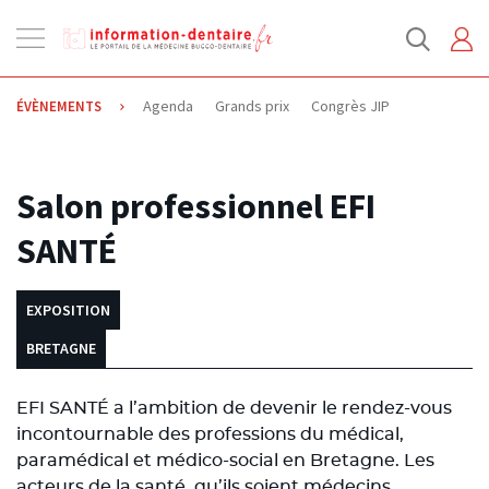
Ouvrir
la
navigation
Agenda
Grands prix
Congrès JIP
ÉVÈNEMENTS
22.06.2021
Salon professionnel EFI
SANTÉ
EXPOSITION
BRETAGNE
EFI SANTÉ a l’ambition de devenir le rendez-vous
incontournable des professions du médical,
paramédical et médico-social en Bretagne. Les
acteurs de la santé, qu’ils soient médecins