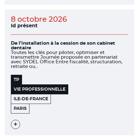
l'évènement
8 octobre 2026
Id présent
De l’installation à la cession de son cabinet
dentaire
Toutes les clés pour piloter, optimiser et
transmettre Journée proposée en partenariat
avec SYDEL Office Entre fiscalité, structuration,
retraite ou...
TP
VIE PROFESSIONNELLE
ILE-DE-FRANCE
SIÈGE
75116
PARIS
INFORMATION
DENTAIRE
Voir
l'évènement