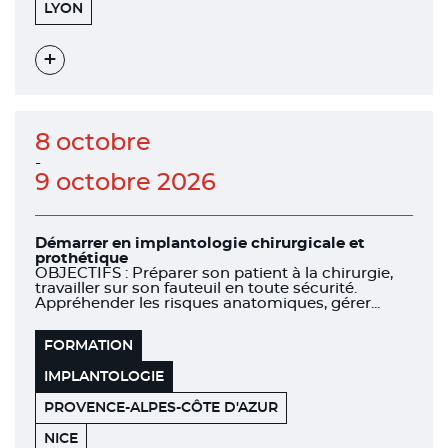
151
69006
LYON
BOULEVARD
DE
STALINGRAD
Voir
l'évènement
8 octobre
-
9 octobre 2026
Démarrer en implantologie chirurgicale et
prothétique
OBJECTIFS : Préparer son patient à la chirurgie,
travailler sur son fauteuil en toute sécurité.
Appréhender les risques anatomiques, gérer...
FORMATION
IMPLANTOLOGIE
PROVENCE-ALPES-CÔTE D'AZUR
455
06200
NICE