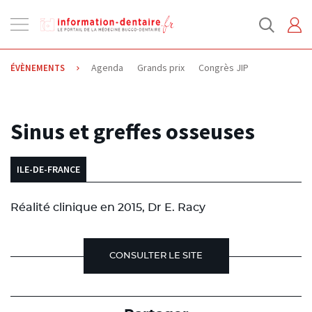
Ouvrir
la
navigation
Agenda
Grands prix
Congrès JIP
ÉVÈNEMENTS
06.10.2014
Sinus et greffes osseuses
ILE-DE-FRANCE
Réalité clinique en 2015, Dr E. Racy
CONSULTER LE SITE