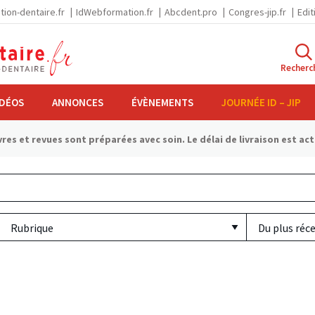
tion-dentaire.fr
IdWebformation.fr
Abcdent.pro
Congres-jip.fr
Edit
Recherc
IDÉOS
ANNONCES
ÉVÈNEMENTS
JOURNÉE ID – JIP
res et revues sont préparées avec soin. Le délai de livraison est ac
Rubrique
Tri
par
ancienneté