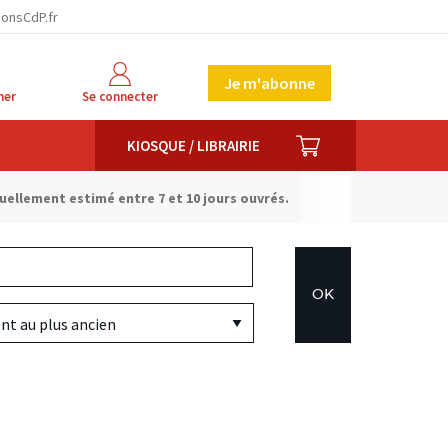
ionsCdP.fr
Je m'abonne
her
Se connecter
PANIER
KIOSQUE / LIBRAIRIE
tuellement estimé entre 7 et 10 jours ouvrés.
OK