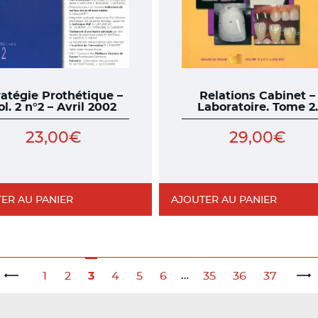
ratégie Prothétique –
Relations Cabinet –
ol. 2 n°2 – Avril 2002
Laboratoire. Tome 2.
23,00
€
29,00
€
ER AU PANIER
AJOUTER AU PANIER
…
1
2
3
4
5
6
35
36
37
←
→