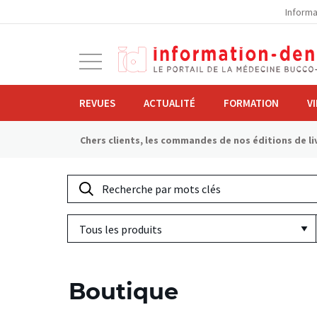
la
Informa
navigation
Ouvrir
la
navigation
REVUES
ACTUALITÉ
FORMATION
V
Chers clients, les commandes de nos éditions de liv
Recherche
par
Tous
mots
les
clés
produits
Boutique