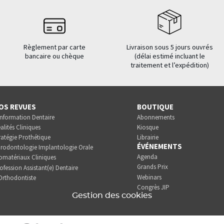
Règlement par carte
Livraison sous 5 jours ouvrés
bancaire ou chèque
(délai estimé incluant le
traitement et l’expédition)
OS REVUES
BOUTIQUE
Information Dentaire
Abonnements
alités Cliniques
Kiosque
ratégie Prothétique
Librairie
ÉVÉNEMENTS
rodontologie Implantologie Orale
Agenda
omatériaux Cliniques
Grands Prix
ofession Assistant(e) Dentaire
Webinars
Orthodontiste
Congrès JIP
Gestion des cookies