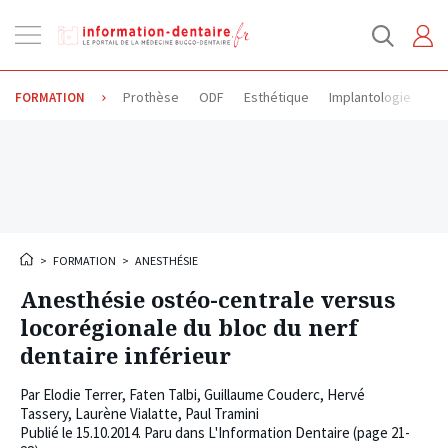
Ouvrir
la
navigation
Prothèse
ODF
Esthétique
Implantologie
Od
FORMATION
>
FORMATION
>
ANESTHÉSIE
Anesthésie ostéo-centrale versus
locorégionale du bloc du nerf
dentaire inférieur
Par
Elodie Terrer
,
Faten Talbi
,
Guillaume Couderc
,
Hervé
Tassery
,
Laurène Vialatte
,
Paul Tramini
Publié le
15.10.2014
. Paru dans L'Information Dentaire (page 21-