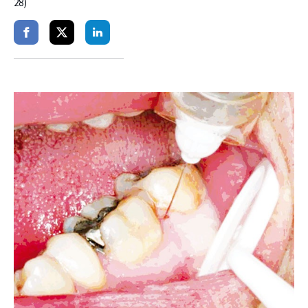
28)
Partager
Partager
Partager
sur
sur
sur
facebook
twitter
linkedin