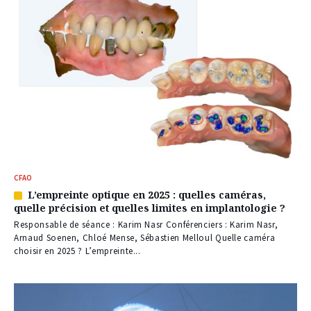
CFAO
L’empreinte optique en 2025 : quelles caméras,
Article
quelle précision et quelles limites en implantologie ?
réservé
à
Responsable de séance : Karim Nasr Conférenciers : Karim Nasr,
nos
Arnaud Soenen, Chloé Mense, Sébastien Melloul Quelle caméra
abonnés
choisir en 2025 ? L’empreinte...