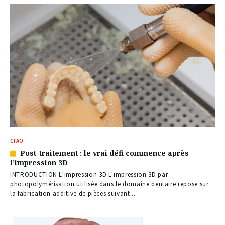
CFAO
Post-traitement : le vrai défi commence après
Article
l’impression 3D
réservé
à
INTRODUCTION L’impression 3D L’impression 3D par
nos
photopolymérisation utilisée dans le domaine dentaire repose sur
abonnés
la fabrication additive de pièces suivant...