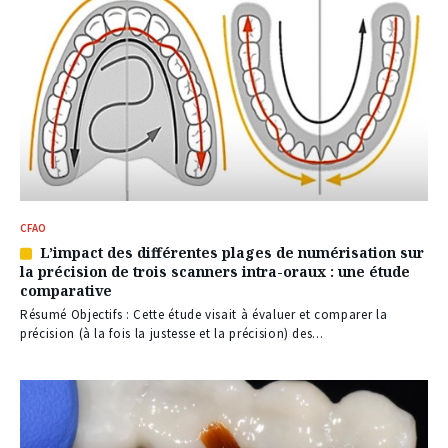
CFAO
L’impact des différentes plages de numérisation sur
Article
la précision de trois scanners intra-oraux : une étude
réservé
comparative
à
nos
Résumé Objectifs : Cette étude visait à évaluer et comparer la
abonnés
précision (à la fois la justesse et la précision) des...