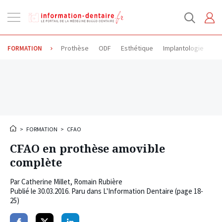
Ouvrir
la
navigation
Prothèse
ODF
Esthétique
Implantologie
Od
FORMATION
>
FORMATION
>
CFAO
CFAO en prothèse amovible
complète
Par
Catherine Millet
,
Romain Rubière
Publié le
30.03.2016
. Paru dans L'Information Dentaire (page 18-
25)