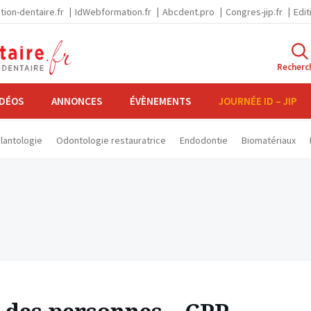
tion-dentaire.fr
IdWebformation.fr
Abcdent.pro
Congres-jip.fr
Edit
Recherc
IDÉOS
ANNONCES
ÉVÈNEMENTS
JOURNÉE ID – JIP
lantologie
Odontologie restauratrice
Endodontie
Biomatériaux