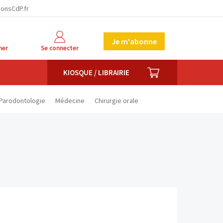
facebook
twitter
linkedin
ionsCdP.fr
Je m'abonne
her
Se connecter
PANIER
KIOSQUE / LIBRAIRIE
Parodontologie
Médecine
Chirurgie orale