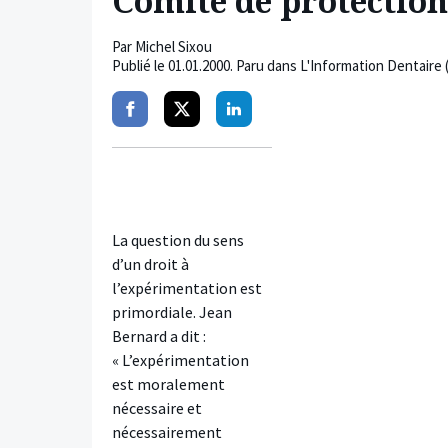
Comité de protection
Par
Michel Sixou
Publié le
01.01.2000
. Paru dans L'Information Dentaire 
Partager
Partager
Partager
sur
sur
sur
facebook
twitter
linkedin
La question du sens
d’un droit à
l’expérimentation est
primordiale. Jean
Bernard a dit :
« L’expérimentation
est moralement
nécessaire et
nécessairement