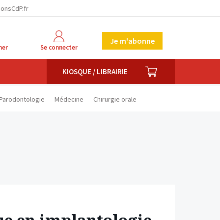
facebook
twitter
linkedin
ionsCdP.fr
Je m'abonne
her
Se connecter
PANIER
KIOSQUE / LIBRAIRIE
Parodontologie
Médecine
Chirurgie orale