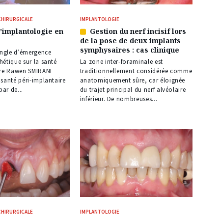
CHIRURGICALE
IMPLANTOLOGIE
l’implantologie en
Gestion du nerf incisif lors
Article
de la pose de deux implants
réservé
symphysaires : cas clinique
à
ngle d’émergence
nos
étique sur la santé
La zone inter-foraminale est
abonnés
ire Rawen SMIRANI
traditionnellement considérée comme
santé péri-implantaire
anatomiquement sûre, car éloignée
par de...
du trajet principal du nerf alvéolaire
inférieur. De nombreuses...
CHIRURGICALE
IMPLANTOLOGIE