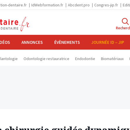
tion-dentaire.fr
IdWebformation.fr
Abcdent.pro
Congres-jip.fr
Edit
Recherc
IDÉOS
ANNONCES
ÉVÈNEMENTS
JOURNÉE ID – JIP
lantologie
Odontologie restauratrice
Endodontie
Biomatériaux