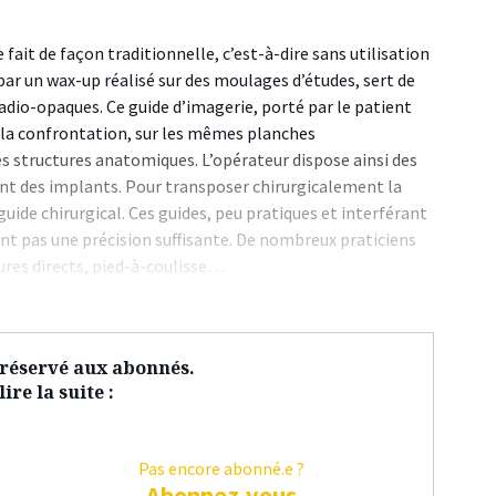
fait de façon traditionnelle, c’est-à-dire sans utilisation
par un wax-up réalisé sur des moulages d’études, sert de
adio-opaques. Ce guide d’imagerie, porté par le patient
 la confrontation, sur les mêmes planches
es structures anatomiques. L’opérateur dispose ainsi des
nt des implants. Pour transposer chirurgicalement la
guide chirurgical. Ces guides, peu pratiques et interférant
nt pas une précision suffisante. De nombreux praticiens
ures directs, pied-à-coulisse…
t réservé aux abonnés.
ire la suite :
Pas encore abonné.e ?
Abonnez-vous