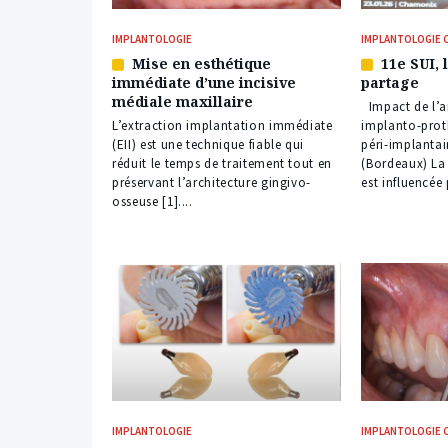
IMPLANTOLOGIE
IMPLANTOLOGIE 
Mise en esthétique
11e SUI, 
Article
Article
immédiate d’une incisive
partage
réservé
réservé
médiale maxillaire
à
à
Impact de l’a
nos
nos
L’extraction implantation immédiate
implanto-proth
abonnés
abonnés
(EII) est une technique fiable qui
péri-implanta
réduit le temps de traitement tout en
(Bordeaux) La 
préservant l’architecture gingivo-
est influencée 
osseuse [1]....
IMPLANTOLOGIE
IMPLANTOLOGIE 