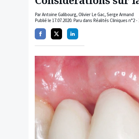
Considérations sur 
Par
Antoine Galibourg
,
Olivier Le Gac
,
Serge Armand
Publié le
17.07.2020
. Paru dans Réalités Cliniques n°2 -
Partager
Partager
Partager
sur
sur
sur
facebook
twitter
linkedin