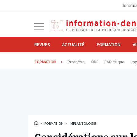
la
Informa
navigation
Ouvrir
la
navigation
REVUES
ACTUALITÉ
FORMATION
V
Prothèse
ODF
Esthétique
Imp
FORMATION
>
FORMATION
>
IMPLANTOLOGIE