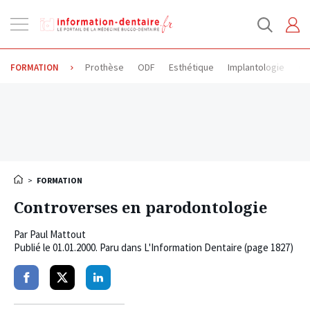
Ouvrir
la
navigation
Prothèse
ODF
Esthétique
Implantologie
Od
FORMATION
>
FORMATION
Controverses en parodontologie
Par
Paul Mattout
Publié le
01.01.2000
. Paru dans L'Information Dentaire (page 1827)
Partager
Partager
Partager
sur
sur
sur
facebook
twitter
linkedin