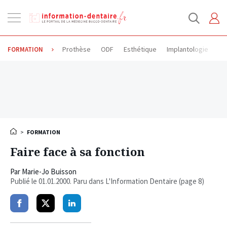
Ouvrir
la
navigation
Prothèse
ODF
Esthétique
Implantologie
Od
FORMATION
>
FORMATION
Faire face à sa fonction
Par
Marie-Jo Buisson
Publié le
01.01.2000
. Paru dans L'Information Dentaire (page 8)
Partager
Partager
Partager
sur
sur
sur
facebook
twitter
linkedin