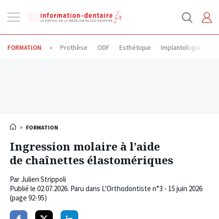
Ouvrir
la
navigation
Prothèse
ODF
Esthétique
Implantologie
Od
FORMATION
>
FORMATION
Ingression molaire à l’aide
de chaînettes élastomériques
Par
Julien Strippoli
Publié le
02.07.2026
. Paru dans L'Orthodontiste n°3 - 15 juin 2026
(page 92-95)