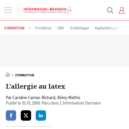
Ouvrir
la
navigation
Prothèse
ODF
Esthétique
Implantologie
Od
FORMATION
>
FORMATION
L’allergie au latex
Par
Caroline Carrias-Richard
,
Rémy Mathis
Publié le
01.01.2000
. Paru dans L'Information Dentaire
Partager
Partager
Partager
sur
sur
sur
facebook
twitter
linkedin