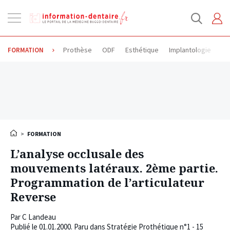
Ouvrir
la
navigation
Prothèse
ODF
Esthétique
Implantologie
Od
FORMATION
>
FORMATION
L’analyse occlusale des
mouvements latéraux. 2ème partie.
Programmation de l’articulateur
Reverse
Par
C Landeau
Publié le
01.01.2000
. Paru dans Stratégie Prothétique n°1 - 15