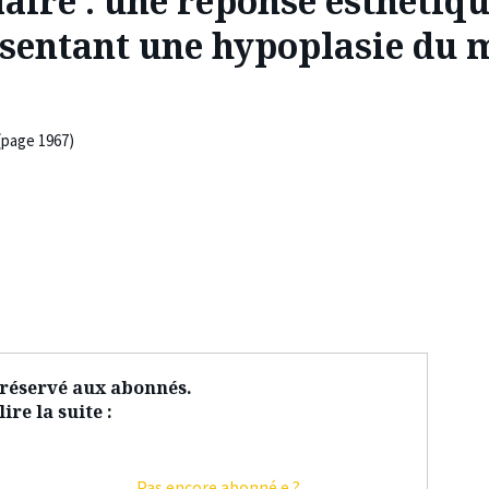
aire : une réponse esthétiqu
ésentant une hypoplasie du 
(page 1967)
t réservé aux abonnés.
ire la suite :
Pas encore abonné.e ?