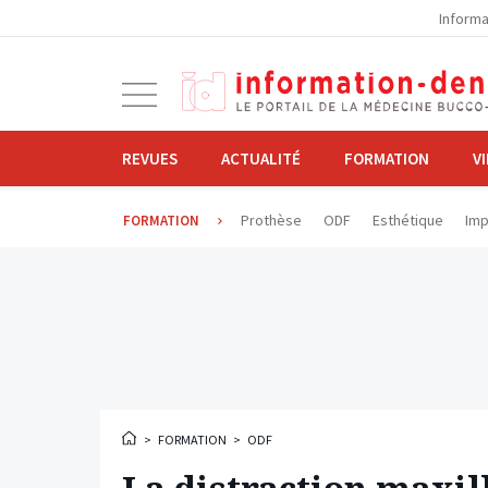
la
Informa
navigation
Ouvrir
la
navigation
REVUES
ACTUALITÉ
FORMATION
V
Prothèse
ODF
Esthétique
Imp
FORMATION
>
FORMATION
>
ODF