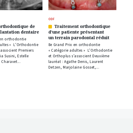
ODF
orthodontique de
Traitement orthodontique
Article
plantation dentaire
d’une patiente présentant
réservé
un terrain parodontal réduit
à
 en orthodontie
nos
ultes » L’Orthodontie
8e Grand Prix en orthodontie
abonnés
’associent Premiers
« Catégorie adultes » L’Orthodontie
ia Susini, Estelle
et Orthoplus s’associent Deuxième
 Charavet...
lauréat : Agathe Denis, Laurent
Detzen, Marjolaine Gosset,...