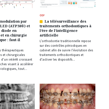
ODF
modulation par
La télésurveillance des
Article
 LED (ATP38®) et
traitements orthodontiques à
réservé
à diode en
l’ère de l’intelligence
à
 et en chirurgie
artificielle
nos
ue : faut-il
abonnés
L’orthodontie traditionnelle repose
sur des contrôles périodiques en
s thérapeutiques
cabinet afin de suivre l’évolution des
 et chirurgicales
traitements orthodontiques et
d’un intérêt croissant
d’activer les dispositifs...
ches visant à accélérer
biologiques, tout...