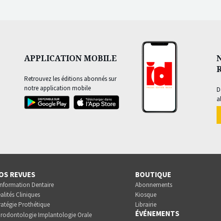
APPLICATION MOBILE
Retrouvez les éditions abonnés sur
notre application mobile
D
a
OS REVUES
BOUTIQUE
Information Dentaire
Abonnements
alités Cliniques
Kiosque
ratégie Prothétique
Librairie
ÉVÉNEMENTS
rodontologie Implantologie Orale