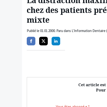
La distraction maxill
chez des patients pr
mixte
Publié le
01.01.2000
. Paru dans L'Information Dentaire 
Partager
Partager
Partager
sur
sur
sur
facebook
twitter
linkedin
Cet article es
Pour l
Vous êtes abonné.e ?