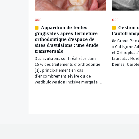
ODF
ODF
Apparition de fentes
Gestion 
Article
Article
gingivales après fermeture
l’autotrans
réservé
réservé
orthodontique d’espace de
à
à
8e Grand Prix
sites d’avulsions : une étude
nos
nos
« Catégorie Ad
transversale
abonnés
abonnés
et Orthoplus s
Des avulsions sont réalisées dans
lauréats : Noël
15 % des traitements d’orthodontie
Demes, Carole
[1], principalement en cas
d’encombrement sévère ou de
vestibuloversion incisive marquée....