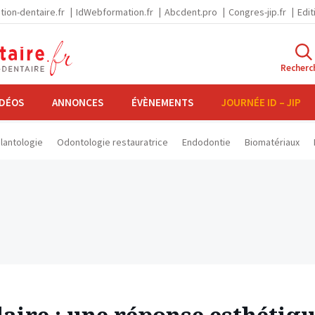
tion-dentaire.fr
IdWebformation.fr
Abcdent.pro
Congres-jip.fr
Edit
Recherc
IDÉOS
ANNONCES
ÉVÈNEMENTS
JOURNÉE ID – JIP
lantologie
Odontologie restauratrice
Endodontie
Biomatériaux