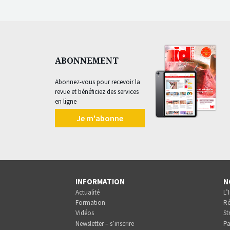
ABONNEMENT
Abonnez-vous pour recevoir la
revue et bénéficiez des services
en ligne
Je m'abonne
INFORMATION
N
Actualité
L’
Formation
Ré
Vidéos
St
Newsletter – s’inscrire
Pa