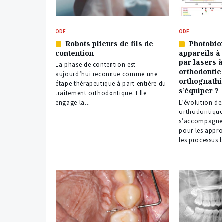
ODF
ODF
Robots plieurs de fils de
Photobio
Article
Article
contention
appareils à
réservé
réservé
par lasers 
à
à
La phase de contention est
orthodontie
nos
nos
aujourd’hui reconnue comme une
orthognathiq
abonnés
abonnés
étape thérapeutique à part entière du
s’équiper ?
traitement orthodontique. Elle
engage la...
L’évolution de
orthodontiques
s’accompagne 
pour les appro
les processus 