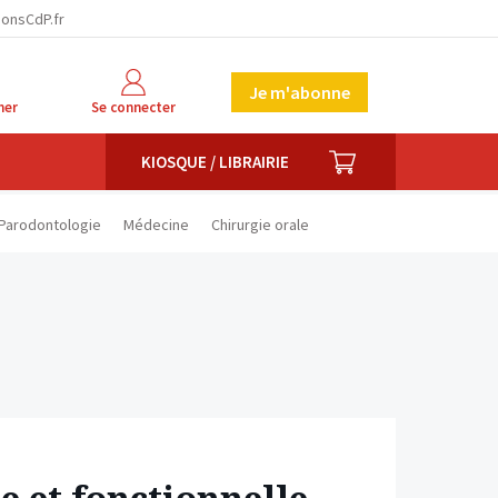
facebook
twitter
linkedin
ionsCdP.fr
Je m'abonne
her
Se connecter
PANIER
KIOSQUE / LIBRAIRIE
Parodontologie
Médecine
Chirurgie orale