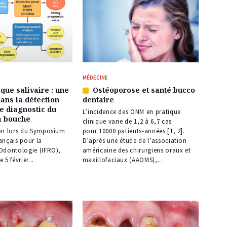
MÉDECINE
que salivaire : une
Ostéoporose et santé bucco-
Article
dans la détection
dentaire
réservé
le diagnostic du
à
L’incidence des ONM en pratique
a bouche
nos
clinique varie de 1,2 à 6,7 cas
abonnés
on lors du Symposium
pour 10000 patients-années [1, 2].
rançais pour la
D’après une étude de l’association
Odontologie (IFRO),
américaine des chirurgiens oraux et
e 5 février...
maxillo­faciaux (AAOMS),...