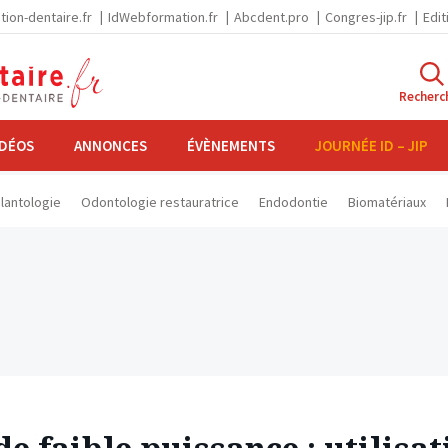
tion-dentaire.fr
IdWebformation.fr
Abcdent.pro
Congres-jip.fr
Edit
Recherc
IDÉOS
ANNONCES
ÉVÈNEMENTS
JOURNÉE ID – JIP
lantologie
Odontologie restauratrice
Endodontie
Biomatériaux