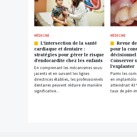
MÉDECINE
MÉDECINE
L’intersection de la santé
Revue de 
Article
Article
cardiaque et dentaire :
pour la con
réservé
réservé
stratégies pour gérer le risque
décisionnel
à
à
d’endocardite chez les enfants
Conserver u
nos
nos
l’explanter
abonnés
abonnés
En comprenant les mécanismes sous-
jacents et en suivant les lignes
Parmi les com
directrices établies, les professionnels
en implantolo
dentaires peuvent réduire de manière
atteindrait 43 
significative...
taux de péri-im