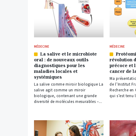
MÉDECINE
MÉDECINE
La salive et le microbiote
Protéomi
Article
Article
oral : de nouveaux outils
révolution 
réservé
réservé
diagnostiques pour les
précoce et 
à
à
maladies locales et
cancer de l
nos
nos
systémiques
abonnés
abonnés
Ma présentati
La salive comme miroir biologique La
de l’Institut F
salive agit comme un miroir
Recherche en 
biologique, contenant une grande
qui s’est tenu l
diversité de molécules mesurables –...