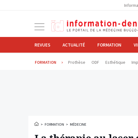
la
Informa
navigation
Ouvrir
la
navigation
REVUES
ACTUALITÉ
FORMATION
V
Prothèse
ODF
Esthétique
Imp
FORMATION
>
FORMATION
>
MÉDECINE