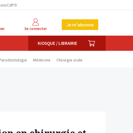
facebook
twitter
linkedin
ionsCdP.fr
Je m'abonne
her
Se connecter
PANIER
KIOSQUE / LIBRAIRIE
Parodontologie
Médecine
Chirurgie orale