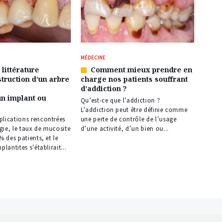
MÉDECINE
littérature
Comment mieux prendre en
Article
struction d’un arbre
charge nos patients souffrant
réservé
d’addiction ?
à
n implant ou
nos
Qu’est-ce que l’addiction ?
abonnés
L’addiction peut être définie comme
plications rencontrées
une perte de contrôle de l’usage
gie, le taux de mucosite
d’une activité, d’un bien ou...
% des patients, et le
plantites s’établirait...