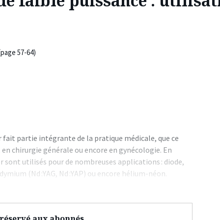
de faible puissance : utilisat
(page 57-64)
 fait partie intégrante de la pratique médicale, que ce
en chirurgie générale ou encore en gynécologie. En
r sont utilisés pour de nombreuses applications : diode,
odymium (Nd :YAG, Nd :YAP) ou encore hélium-néon.
t réservé aux abonnés.