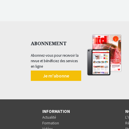
ABONNEMENT
Abonnez-vous pour recevoir la
revue et bénéficiez des services
en ligne
Je m'abonne
INFORMATION
N
Actualité
L’
Formation
Ré
Vidéos
St