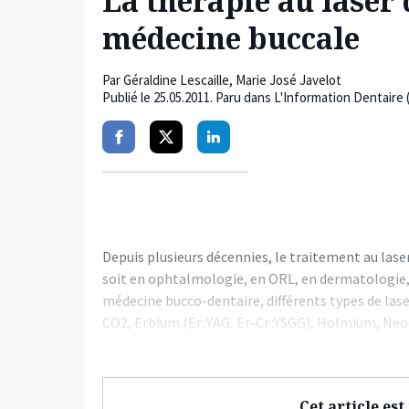
La thérapie au laser 
médecine buccale
Par
Géraldine Lescaille
,
Marie José Javelot
Publié le
25.05.2011
. Paru dans L'Information Dentaire 
Partager
Partager
Partager
sur
sur
sur
facebook
twitter
linkedin
Depuis plusieurs décennies, le traitement au laser
soit en ophtalmologie, en ORL, en dermatologie, 
médecine bucco-dentaire, différents types de lase
CO2, Erbium (Er :YAG, Er-Cr :YSGG), Holmium, Ne
Cet article es