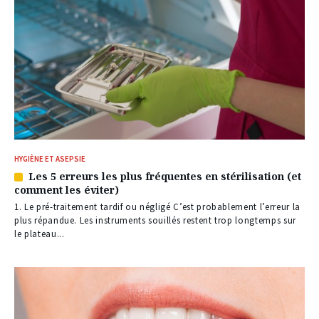
HYGIÈNE ET ASEPSIE
Les 5 erreurs les plus fréquentes en stérilisation (et
Article
comment les éviter)
réservé
à
1. Le pré-traitement tardif ou négligé C’est probablement l’erreur la
nos
plus répandue. Les instruments souillés restent trop longtemps sur
abonnés
le plateau...