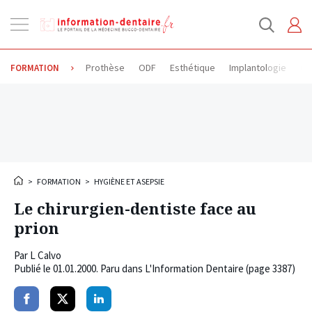
Ouvrir
la
navigation
Prothèse
ODF
Esthétique
Implantologie
Od
FORMATION
>
FORMATION
>
HYGIÈNE ET ASEPSIE
Le chirurgien-dentiste face au
prion
Par
L Calvo
Publié le
01.01.2000
. Paru dans L'Information Dentaire (page 3387)
Partager
Partager
Partager