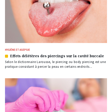
HYGIÈNE ET ASEPSIE
Effets délétères des piercings sur la cavité buccale
Article
réservé
Selon le dictionnaire Larousse, le piercing ou body piercing est une
à
pratique consistant à percer la peau en certains endroits...
nos
abonnés