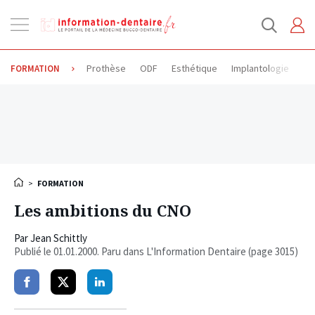
Ouvrir
la
navigation
Prothèse
ODF
Esthétique
Implantologie
Od
FORMATION
>
FORMATION
Les ambitions du CNO
Par
Jean Schittly
Publié le
01.01.2000
. Paru dans L'Information Dentaire (page 3015)
Partager
Partager
Partager
sur
sur
sur
facebook
twitter
linkedin