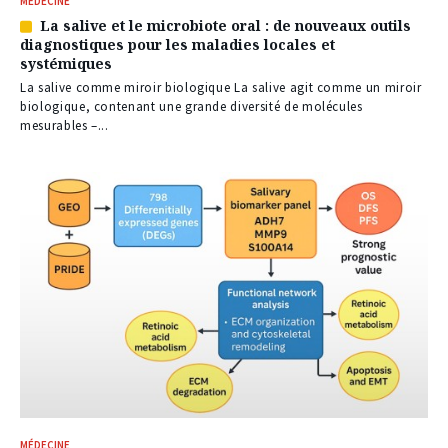
MÉDECINE
La salive et le microbiote oral : de nouveaux outils
Article
diagnostiques pour les maladies locales et
réservé
systémiques
à
nos
La salive comme miroir biologique La salive agit comme un miroir
abonnés
biologique, contenant une grande diversité de molécules
mesurables –...
MÉDECINE