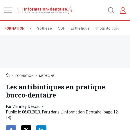
Ouvrir
la
navigation
Prothèse
ODF
Esthétique
Implantologie
Od
FORMATION
>
FORMATION
>
MÉDECINE
Les antibiotiques en pratique
bucco-dentaire
Par
Vianney Descroix
Publié le
06.03.2013
. Paru dans L'Information Dentaire (page 12-
14)