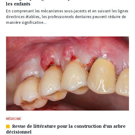
les enfants
à
nos
En comprenant les mécanismes sous-jacents et en suivant les lignes
abonnés
directrices établies, les professionnels dentaires peuvent réduire de
manière significative...
MÉDECINE
Revue de littérature pour la construction d’un arbre
Article
décisionnel
réservé