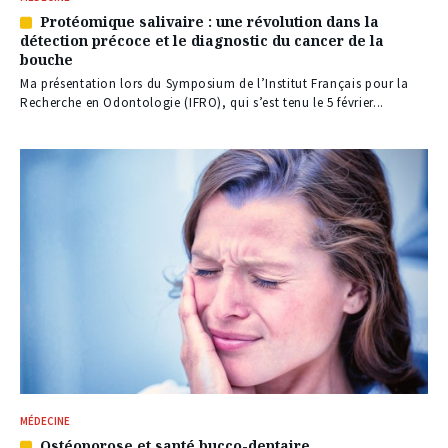
Protéomique salivaire : une révolution dans la
Article
détection précoce et le diagnostic du cancer de la
réservé
bouche
à
nos
Ma présentation lors du Symposium de l’Institut Français pour la
abonnés
Recherche en Odontologie (IFRO), qui s’est tenu le 5 février...
MÉDECINE
Ostéoporose et santé bucco-dentaire