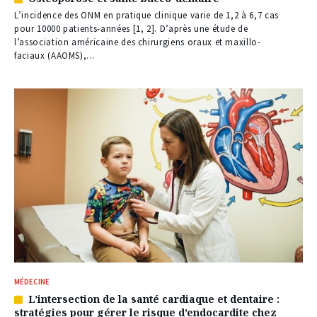
Article
réservé
L’incidence des ONM en pratique clinique varie de 1,2 à 6,7 cas
à
pour 10000 patients-années [1, 2]. D’après une étude de
nos
l’association américaine des chirurgiens oraux et maxillo­
abonnés
faciaux (AAOMS),...
MÉDECINE
L’intersection de la santé cardiaque et dentaire :
Article
stratégies pour gérer le risque d’endocardite chez
réservé