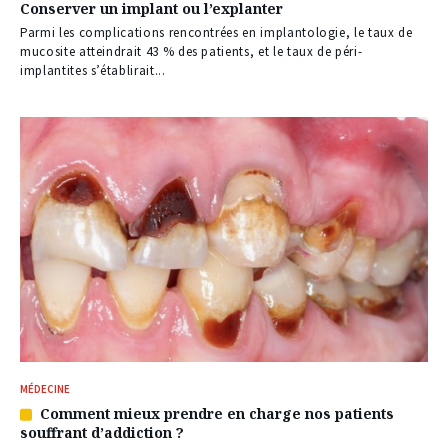
Conserver un implant ou l’explanter
à
nos
Parmi les complications rencontrées en implantologie, le taux de
abonnés
mucosite atteindrait 43 % des patients, et le taux de péri-
implantites s’établirait...
MÉDECINE
Comment mieux prendre en charge nos patients
Article
souffrant d’addiction ?
réservé