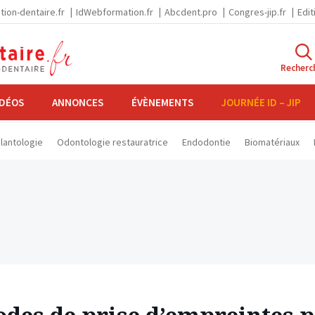
tion-dentaire.fr
IdWebformation.fr
Abcdent.pro
Congres-jip.fr
Edit
Recherc
IDÉOS
ANNONCES
ÉVÈNEMENTS
JOURNÉE ID – JIP
lantologie
Odontologie restauratrice
Endodontie
Biomatériaux