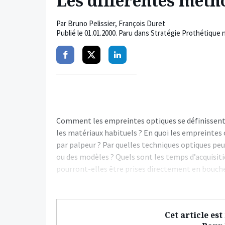
Les différentes méth
Par
Bruno Pelissier
,
François Duret
Publié le
01.01.2000
. Paru dans Stratégie Prothétique 
Partager
Partager
Partager
sur
sur
sur
facebook
twitter
linkedin
Comment les empreintes optiques se définissent-
les matériaux habituels ? En quoi les empreintes
par palpeur ? Par quelles techniques optiques pe
ou des modèles ? Quels sont les temps d’acquisit
pourront-elles être prises directement en bouche
Cet article es