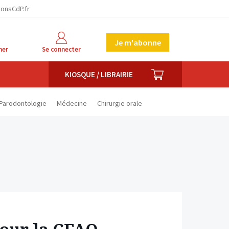
facebook
twitter
linkedin
ionsCdP.fr
Je m'abonne
her
Se connecter
PANIER
KIOSQUE / LIBRAIRIE
Parodontologie
Médecine
Chirurgie orale