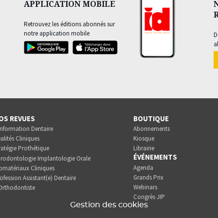
APPLICATION MOBILE
Retrouvez les éditions abonnés sur
notre application mobile
D
a
OS REVUES
BOUTIQUE
Information Dentaire
Abonnements
alités Cliniques
Kiosque
ratégie Prothétique
Librairie
ÉVÉNEMENTS
rodontologie Implantologie Orale
Agenda
omatériaux Cliniques
Grands Prix
ofession Assistant(e) Dentaire
Webinars
Orthodontiste
Congrès JIP
Gestion des cookies