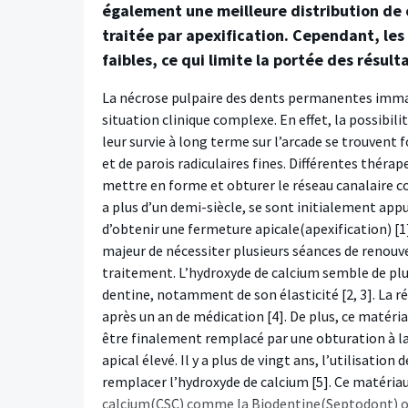
également une meilleure distribution de 
traitée par apexification. Cependant, les
faibles, ce qui limite la portée des résult
La nécrose pulpaire des dents permanentes immat
situation clinique complexe. En effet, la possibil
leur survie à long terme sur l’arcade se trouven
et de parois radiculaires fines. Différentes théra
mettre en forme et obturer le réseau canalaire co
a plus d’un demi-siècle, se sont initialement app
d’obtenir une fermeture apicale(apexification) [1
majeur de nécessiter plusieurs séances de renouve
traitement. L’hydroxyde de calcium semble de plu
dentine, notamment de son élasticité [2, 3]. La ré
après un an de médication [4]. De plus, ce matéri
être finalement remplacé par une obturation à la 
apical élevé. Il y a plus de vingt ans, l’utilisati
remplacer l’hydroxyde de calcium [5]. Ce matériau,
calcium(CSC) comme la Biodentine(Septodont) ont