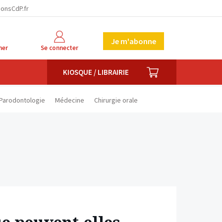
facebook
twitter
linkedin
ionsCdP.fr
Je m'abonne
her
Se connecter
PANIER
KIOSQUE / LIBRAIRIE
Parodontologie
Médecine
Chirurgie orale