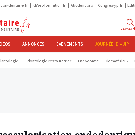
tion-dentaire.fr
IdWebformation.fr
Abcdent.pro
Congres-jip.fr
Edit
Recherc
IDÉOS
ANNONCES
ÉVÈNEMENTS
JOURNÉE ID – JIP
lantologie
Odontologie restauratrice
Endodontie
Biomatériaux