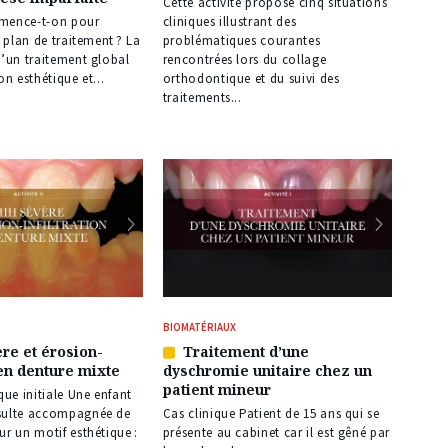
nos
Cette activité propose cinq situations
abonnés
mence-t-on pour
cliniques illustrant des
l plan de traitement ? La
problématiques courantes
d’un traitement global
rencontrées lors du collage
on esthétique et...
orthodontique et du suivi des
traitements...
BIOMATÉRIAUX
re et érosion-
Traitement d’une
Article
 en denture mixte
dyschromie unitaire chez un
réservé
patient mineur
à
que initiale Une enfant
nos
sulte accompagnée de
Cas clinique Patient de 15 ans qui se
abonnés
ur un motif esthétique :
présente au cabinet car il est gêné par