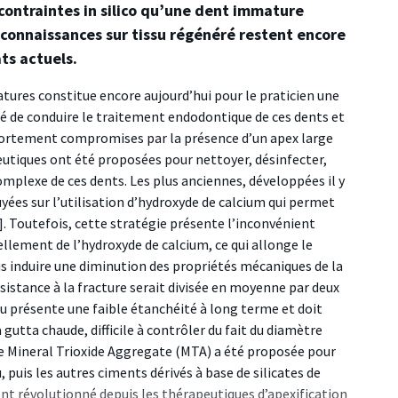
contraintes in silico qu’une dent immature
 connaissances sur tissu régénéré restent encore
ats actuels.
ures constitue encore aujourd’hui pour le praticien une
ité de conduire le traitement endodontique de ces dents et
t fortement compromises par la présence d’un apex large
peutiques ont été proposées pour nettoyer, désinfecter,
mplexe de ces dents. Les plus anciennes, développées il y
uyées sur l’utilisation d’hydroxyde de calcium qui permet
]. Toutefois, cette stratégie présente l’inconvénient
llement de l’hydroxyde de calcium, ce qui allonge le
s induire une diminution des propriétés mécaniques de la
sistance à la fracture serait divisée en moyenne par deux
au présente une faible étanchéité à long terme et doit
gutta chaude, difficile à contrôler du fait du diamètre
on de Mineral Trioxide Aggregate (MTA) a été proposée pour
 puis les autres ciments dérivés à base de silicates de
 révolutionné depuis les thérapeutiques d’apexification