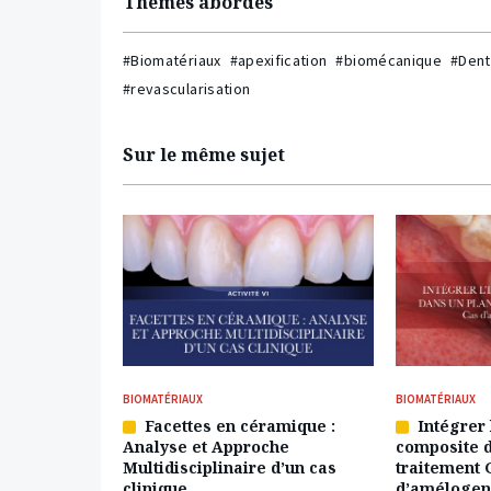
Thèmes abordés
#Biomatériaux
#apexification
#biomécanique
#Dent
#revascularisation
Sur le même sujet
BIOMATÉRIAUX
BIOMATÉRIAUX
Facettes en céramique :
Intégrer 
Article
Article
Analyse et Approche
composite d
réservé
réservé
Multidisciplinaire d’un cas
traitement 
à
à
clinique
d’amélogen