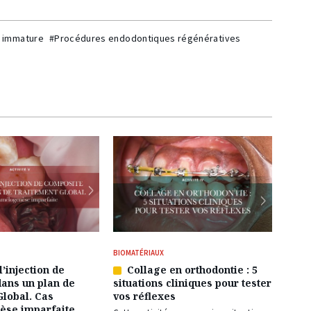
 immature
#Procédures endodontiques régénératives
BIOMATÉRIAUX
l’injection de
Collage en orthodontie : 5
Article
ans un plan de
situations cliniques pour tester
réservé
Global. Cas
vos réflexes
à
èse imparfaite