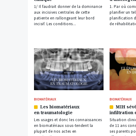
nos
nos
abonnés
abonnés
1/ Il faudrait donner de la dominance
1. Par où com
aux incisives centrales de cette
planifier un te
patiente en rallongeant leur bord
planification 
incisif. Les conditions...
de réhabilitati
BIOMATÉRIAUX
BIOMATÉRIAUX
Les biomatériaux
MIH sévè
Article
Article
en traumatologie
infiltration
réservé
réservé
à
à
Les usages et donc les connaissances
Situation clini
nos
nos
en biomatériaux sous-tendent la
de 11 ans con
abonnés
abonnés
plupart de nos actes en
ses parents po