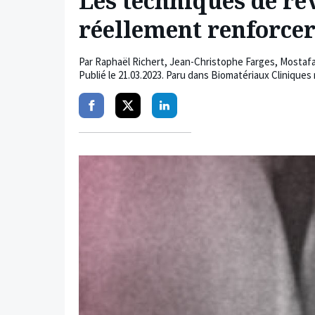
Les techniques de re
réellement renforcer 
Par
Raphaël Richert
,
Jean-Christophe Farges
,
Mostafa
Publié le
21.03.2023
. Paru dans Biomatériaux Cliniques 
Partager
Partager
Partager
sur
sur
sur
facebook
twitter
linkedin