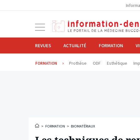
la
Informa
navigation
Ouvrir
la
navigation
REVUES
ACTUALITÉ
FORMATION
V
Prothèse
ODF
Esthétique
Imp
FORMATION
>
FORMATION
>
BIOMATÉRIAUX