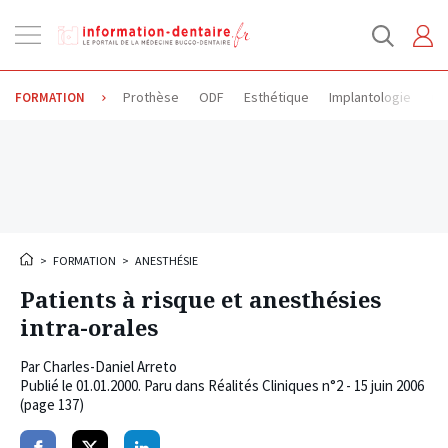
Ouvrir
la
navigation
Prothèse
ODF
Esthétique
Implantologie
Od
FORMATION
>
FORMATION
>
ANESTHÉSIE
Patients à risque et anesthésies
intra-orales
Par
Charles-Daniel Arreto
Publié le
01.01.2000
. Paru dans Réalités Cliniques n°2 - 15 juin 2006
(page 137)