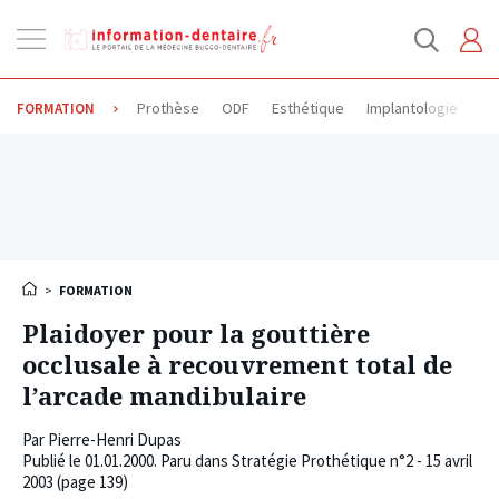
Ouvrir
la
navigation
Prothèse
ODF
Esthétique
Implantologie
Od
FORMATION
>
FORMATION
Plaidoyer pour la gouttière
occlusale à recouvrement total de
l’arcade mandibulaire
Par
Pierre-Henri Dupas
Publié le
01.01.2000
. Paru dans Stratégie Prothétique n°2 - 15 avril
2003 (page 139)