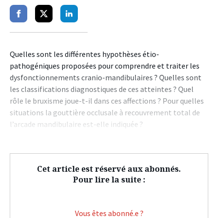
Partager
Partager
Partager
sur
sur
sur
facebook
twitter
linkedin
Quelles sont les différentes hypothèses étio-
pathogéniques proposées pour comprendre et traiter les
dysfonctionnements cranio-mandibulaires ? Quelles sont
les classifications diagnostiques de ces atteintes ? Quel
rôle le bruxisme joue-t-il dans ces affections ? Pour quelles
situations la gouttière occlusale à recouvrement total de
l’arcade mandibulaire est-elle indiquée ?
Cet article est réservé aux abonnés.
Pour lire la suite :
Vous êtes abonné.e ?