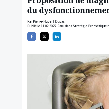
Proposition de diagn
du dysfonctionnemen
Par
Pierre-Hubert Dupas
Publié le
11.02.2025
. Paru dans Stratégie Prothétique n
Partager
Partager
Partager
sur
sur
sur
facebook
twitter
linkedin