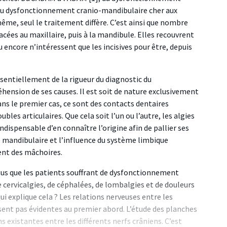
au dysfonctionnement cranio-mandibulaire cher aux
ême, seul le traitement diffère. C’est ainsi que nombre
lacées au maxillaire, puis à la mandibule. Elles recouvrent
u encore n’intéressent que les incisives pour être, depuis
sentiellement de la rigueur du diagnostic du
hension de ses causes. Il est soit de nature exclusivement
ans le premier cas, ce sont des contacts dentaires
bles articulaires. Que cela soit l’un ou l’autre, les algies
ndispensable d’en connaître l’origine afin de pallier ses
é mandibulaire et l’influence du système limbique
nt des mâchoires.
çus que les patients souffrant de dysfonctionnement
cervicalgies, de céphalées, de lombalgies et de douleurs
ui explique cela ? Les relations nerveuses entre les
ssent pas évidentes au premier abord. L’étude des planches
existantes entre les différents nerfs crâniens. C’est