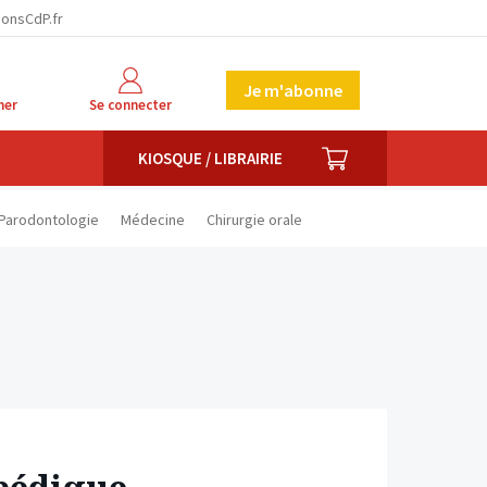
facebook
twitter
linkedin
ionsCdP.fr
Je m'abonne
her
Se connecter
PANIER
KIOSQUE / LIBRAIRIE
Parodontologie
Médecine
Chirurgie orale