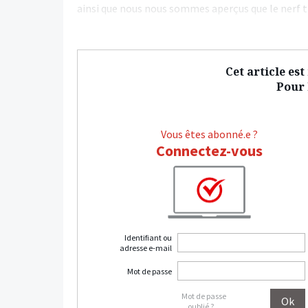
ainsi que nous nous sommes aperçus que le nerf t
Cet article es
Pour l
Vous êtes abonné.e ?
Connectez-vous
Identifiant ou
adresse e-mail
Mot de passe
Mot de passe
oublié ?