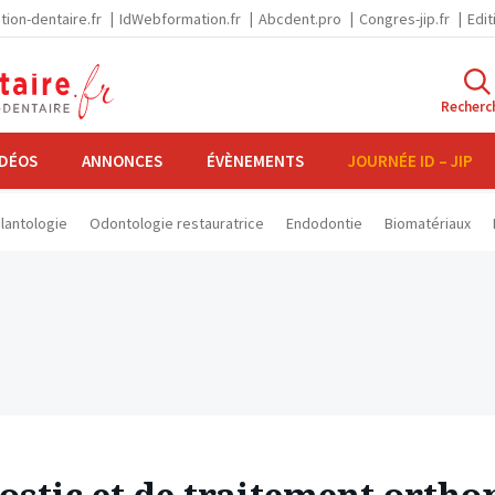
tion-dentaire.fr
IdWebformation.fr
Abcdent.pro
Congres-jip.fr
Edit
Recherc
IDÉOS
ANNONCES
ÉVÈNEMENTS
JOURNÉE ID – JIP
lantologie
Odontologie restauratrice
Endodontie
Biomatériaux