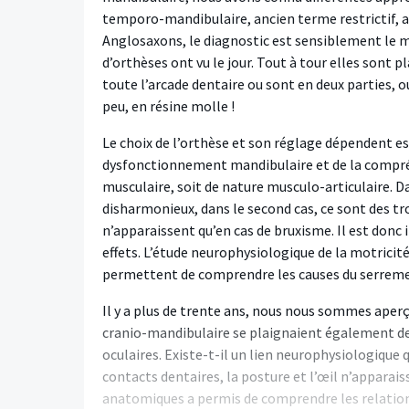
temporo-mandibulaire, ancien terme restrictif, 
Anglosaxons, le diagnostic est sensiblement le m
d’orthèses ont vu le jour. Tout à tour elles sont p
toute l’arcade dentaire ou sont en deux parties, o
peu, en résine molle !
Le choix de l’orthèse et son réglage dépendent es
dysfonctionnement mandibulaire
et de la compré
musculaire, soit de nature musculo-articulaire. D
disharmonieux, dans le second cas, ce sont des trou
n’apparaissent qu’en cas de bruxisme. Il est donc i
effets. L’étude neurophysiologique de la motricit
permettent de comprendre les causes du serreme
Il y a plus de trente ans, nous nous sommes aper
cranio-mandibulaire se plaignaient également de 
oculaires. Existe-t-il un lien neurophysiologique q
contacts dentaires, la posture et l’œil n’apparai
anatomiques a permis de comprendre les relations 