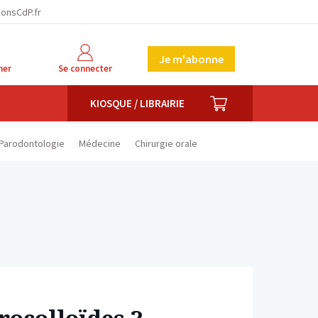
facebook
twitter
linkedin
ionsCdP.fr
Je m'abonne
her
Se connecter
PANIER
KIOSQUE / LIBRAIRIE
Parodontologie
Médecine
Chirurgie orale