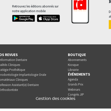
Retrouvez les éditions abonnés sur
notre application mobile
D
a
OS REVUES
BOUTIQUE
Information Dentaire
Abonnements
alités Cliniques
Kiosque
ratégie Prothétique
Librairie
ÉVÉNEMENTS
rodontologie Implantologie Orale
Agenda
omatériaux Cliniques
Grands Prix
ofession Assistant(e) Dentaire
Webinars
Orthodontiste
Congrès JIP
Gestion des cookies