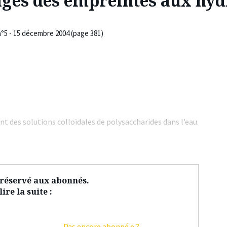
ages des empreintes aux hyd
n°5 - 15 décembre 2004 (page 381)
ont des solutions colloïdales de polysaccharides dans l’eau.
t réservé aux abonnés.
ire la suite :
Pas encore abonné.e ?