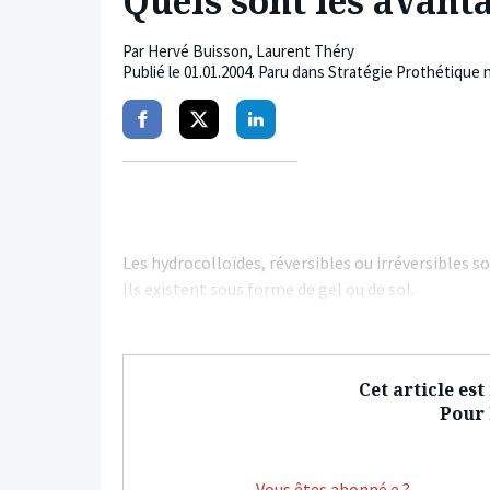
Quels sont les avant
Par
Hervé Buisson
,
Laurent Théry
Publié le
01.01.2004
. Paru dans Stratégie Prothétique 
Partager
Partager
Partager
sur
sur
sur
facebook
twitter
linkedin
Les hydrocolloïdes, réversibles ou irréversibles s
Ils existent sous forme de gel ou de sol.
Cet article es
Pour l
Vous êtes abonné.e ?