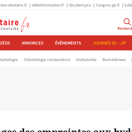
tion-dentaire.fr
IdWebformation.fr
Abcdent.pro
Congres-jip.fr
Edit
Recherc
IDÉOS
ANNONCES
ÉVÈNEMENTS
JOURNÉE ID – JIP
lantologie
Odontologie restauratrice
Endodontie
Biomatériaux