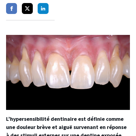
Partager
Partager
Partager
sur
sur
sur
facebook
twitter
linkedin
L’hypersensibilité dentinaire est définie comme
une douleur brève et aiguë survenant en réponse
à des stimuli externes sur une dentine exposée,