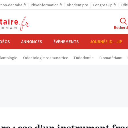
tion-dentaire.fr
IdWebformation.fr
Abcdent.pro
Congres-jip.fr
Edit
Recherc
IDÉOS
ANNONCES
ÉVÈNEMENTS
JOURNÉE ID – JIP
lantologie
Odontologie restauratrice
Endodontie
Biomatériaux