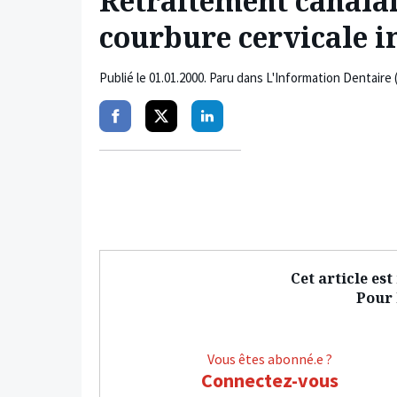
Retraitement canalai
courbure cervicale 
Publié le
01.01.2000
. Paru dans L'Information Dentaire 
Partager
Partager
Partager
sur
sur
sur
facebook
twitter
linkedin
Cet article es
Pour l
Vous êtes abonné.e ?
Connectez-vous