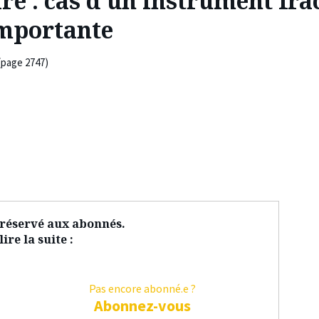
re : cas d’un instrument fra
importante
(page 2747)
t réservé aux abonnés.
ire la suite :
Pas encore abonné.e ?
Abonnez-vous