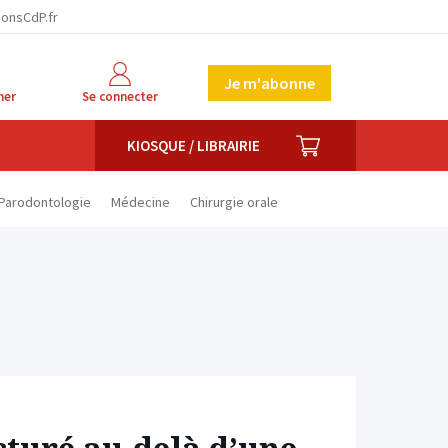
facebook
twitter
linkedin
ionsCdP.fr
Je m'abonne
her
Se connecter
PANIER
KIOSQUE / LIBRAIRIE
Parodontologie
Médecine
Chirurgie orale