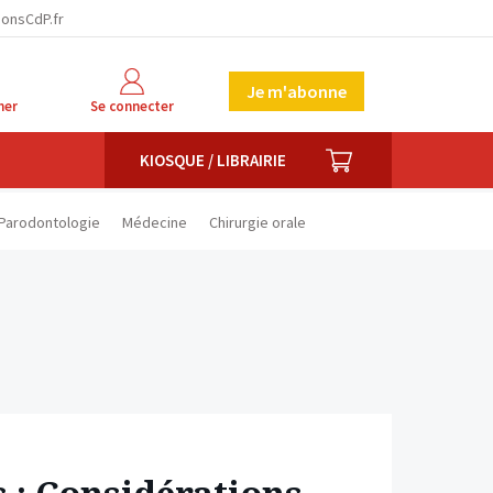
facebook
twitter
linkedin
ionsCdP.fr
Je m'abonne
her
Se connecter
PANIER
KIOSQUE / LIBRAIRIE
Parodontologie
Médecine
Chirurgie orale