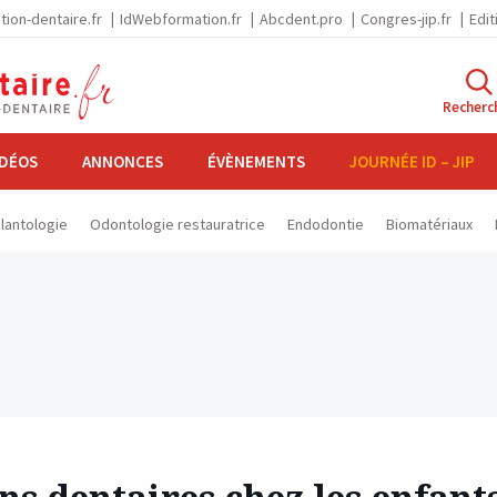
tion-dentaire.fr
IdWebformation.fr
Abcdent.pro
Congres-jip.fr
Edit
Recherc
IDÉOS
ANNONCES
ÉVÈNEMENTS
JOURNÉE ID – JIP
lantologie
Odontologie restauratrice
Endodontie
Biomatériaux