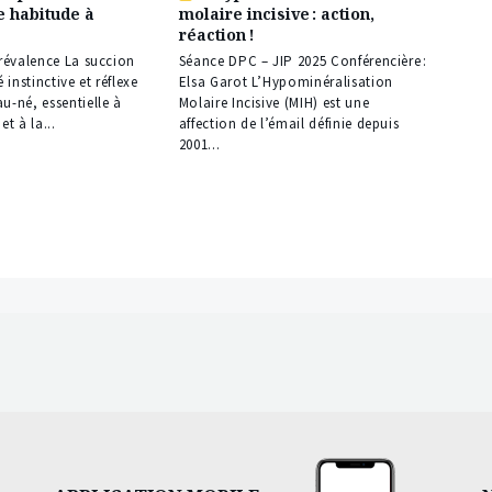
ne habitude à
molaire incisive : action,
réservé
réaction !
à
nos
prévalence La succion
Séance DPC – JIP 2025 Conférencière :
abonnés
é instinctive et réflexe
Elsa Garot L’Hypominéralisation
u-né, essentielle à
Molaire Incisive (MIH) est une
et à la...
affection de l’émail définie depuis
2001...