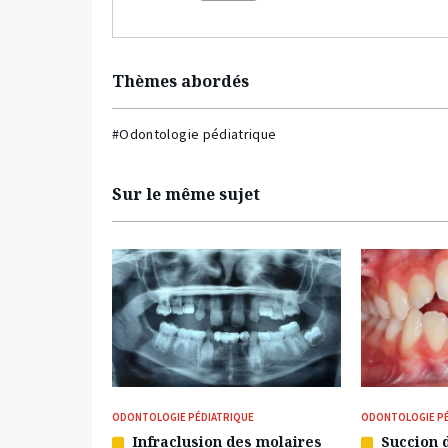
Thèmes abordés
#Odontologie pédiatrique
Sur le même sujet
ODONTOLOGIE PÉDIATRIQUE
ODONTOLOGIE PÉ
Infraclusion des molaires
Succion 
Article
Article