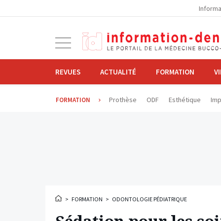
la
Informa
navigation
Ouvrir
la
navigation
REVUES
ACTUALITÉ
FORMATION
V
Prothèse
ODF
Esthétique
Imp
FORMATION
>
FORMATION
>
ODONTOLOGIE PÉDIATRIQUE