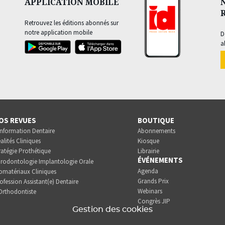
APPLICATION MOBILE
Retrouvez les éditions abonnés sur
notre application mobile
D
a
OS REVUES
BOUTIQUE
Information Dentaire
Abonnements
alités Cliniques
Kiosque
ratégie Prothétique
Librairie
ÉVÉNEMENTS
rodontologie Implantologie Orale
Agenda
omatériaux Cliniques
Grands Prix
ofession Assistant(e) Dentaire
Webinars
Orthodontiste
Congrès JIP
Gestion des cookies