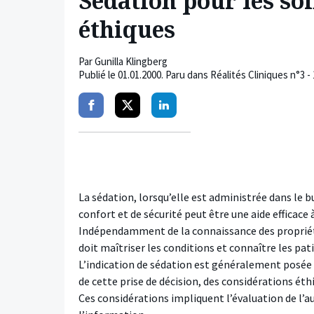
Sédation pour les soi
éthiques
Par
Gunilla Klingberg
Publié le
01.01.2000
. Paru dans Réalités Cliniques n°3 
Partager
Partager
Partager
sur
sur
sur
facebook
twitter
linkedin
La sédation, lorsqu’elle est administrée dans le b
confort et de sécurité peut être une aide efficace à
Indépendamment de la connaissance des propriété
doit maîtriser les conditions et connaître les pat
L’indication de sédation est généralement posée l
de cette prise de décision, des considérations ét
Ces considérations impliquent l’évaluation de l’a