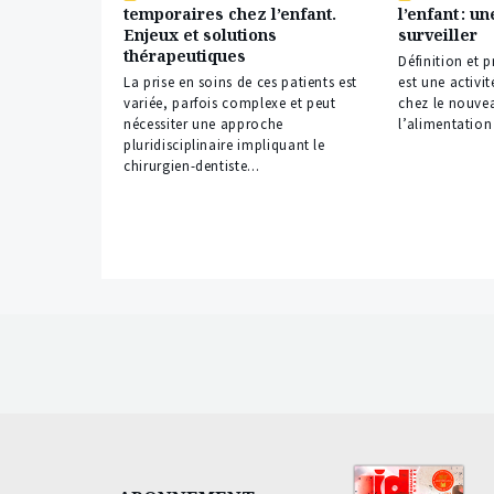
temporaires chez l’enfant.
l’enfant : u
réservé
réservé
Enjeux et solutions
surveiller
à
à
thérapeutiques
nos
nos
Définition et 
abonnés
abonnés
La prise en soins de ces patients est
est une activit
variée, parfois complexe et peut
chez le nouvea
nécessiter une approche
l’alimentation 
pluridisciplinaire impliquant le
chirurgien-dentiste...