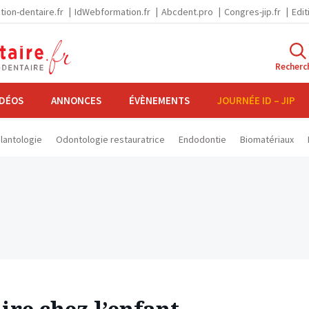
tion-dentaire.fr
IdWebformation.fr
Abcdent.pro
Congres-jip.fr
Edit
Recherc
IDÉOS
ANNONCES
ÉVÈNEMENTS
JOURNÉE ID – JIP
lantologie
Odontologie restauratrice
Endodontie
Biomatériaux