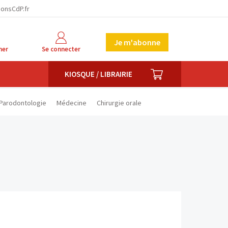
facebook
twitter
linkedin
ionsCdP.fr
Je m'abonne
her
Se connecter
PANIER
KIOSQUE / LIBRAIRIE
Parodontologie
Médecine
Chirurgie orale