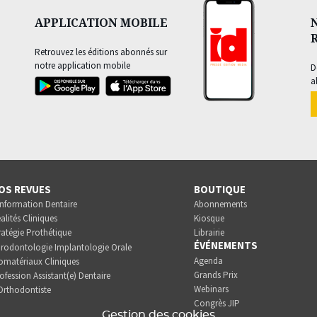
APPLICATION MOBILE
Retrouvez les éditions abonnés sur
notre application mobile
D
a
OS REVUES
BOUTIQUE
Information Dentaire
Abonnements
alités Cliniques
Kiosque
ratégie Prothétique
Librairie
ÉVÉNEMENTS
rodontologie Implantologie Orale
Agenda
omatériaux Cliniques
Grands Prix
ofession Assistant(e) Dentaire
Webinars
Orthodontiste
Congrès JIP
Gestion des cookies