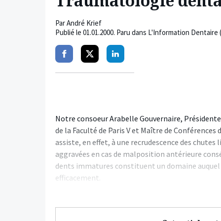
Traumatologie dentai
Par
André Krief
Publié le
01.01.2000
. Paru dans L'Information Dentaire 
Partager
Partager
Partager
sur
sur
sur
facebook
twitter
linkedin
Notre consoeur Arabelle Gouvernaire, Présidente 
de la Faculté de Paris V et Maître de Conférences d
assiste, en effet, à une recrudescence des chutes l
aggravées en cas de malposition antérieure consé
dents immatures constituent un domaine auquel t
efficacement.