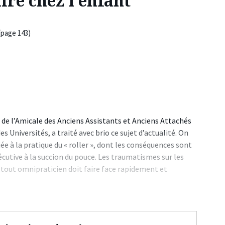
re chez l’enfant
(page 143)
de l’Amicale des Anciens Assistants et Anciens Attachés
es Universités, a traité avec brio ce sujet d’actualité. On
iée à la pratique du « roller », dont les conséquences sont
cutive à la succion du pouce. Les traumatismes sur les
out omnipraticien doit faire face rapidement et