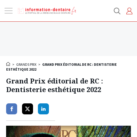
Ouvrir
la
navigation
>
GRANDS PRIX
>
GRAND PRIX ÉDITORIAL DE RC : DENTISTERIE
ESTHÉTIQUE 2022
Grand Prix éditorial de RC :
Dentisterie esthétique 2022
Partager
Partager
Partager
sur
sur
sur
facebook
twitter
linkedin