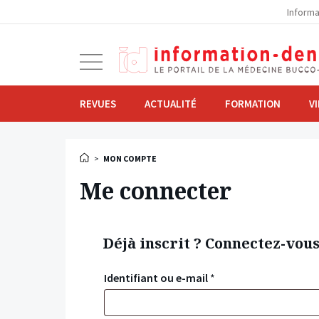
la
Informa
navigation
Ouvrir
la
navigation
REVUES
ACTUALITÉ
FORMATION
V
>
MON COMPTE
Me connecter
Déjà inscrit ? Connectez-vou
Identifiant ou e-mail
*