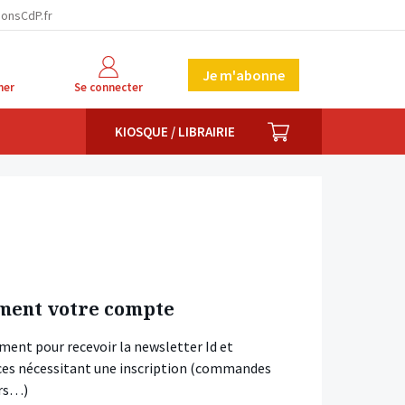
ionsCdP.fr
Je m'abonne
her
Se connecter
PANIER
KIOSQUE / LIBRAIRIE
ment votre compte
ment pour recevoir la newsletter Id et
vices nécessitant une inscription (commandes
ars…)