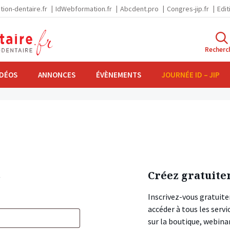
tion-dentaire.fr
IdWebformation.fr
Abcdent.pro
Congres-jip.fr
Edit
Recherc
IDÉOS
ANNONCES
ÉVÈNEMENTS
JOURNÉE ID – JIP
s
Créez gratuite
Inscrivez-vous gratuite
accéder à tous les ser
sur la boutique, webin