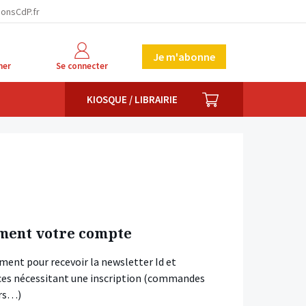
ionsCdP.fr
Je m'abonne
her
Se connecter
PANIER
KIOSQUE / LIBRAIRIE
ment votre compte
ment pour recevoir la newsletter Id et
vices nécessitant une inscription (commandes
ars…)