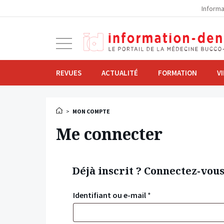
la
Informa
navigation
Ouvrir
la
navigation
REVUES
ACTUALITÉ
FORMATION
V
>
MON COMPTE
Me connecter
Déjà inscrit ? Connectez-vou
Identifiant ou e-mail
*