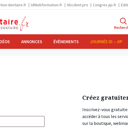
tion-dentaire.fr
IdWebformation.fr
Abcdent.pro
Congres-jip.fr
Edit
Recherc
IDÉOS
ANNONCES
ÉVÈNEMENTS
JOURNÉE ID – JIP
s
Créez gratuite
Inscrivez-vous gratuite
accéder à tous les ser
sur la boutique, webin