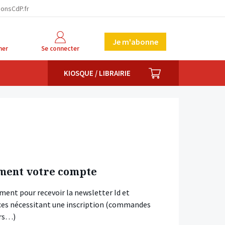
ionsCdP.fr
Je m'abonne
her
Se connecter
PANIER
KIOSQUE / LIBRAIRIE
ment votre compte
ment pour recevoir la newsletter Id et
vices nécessitant une inscription (commandes
ars…)