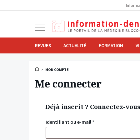
la
Informa
navigation
Ouvrir
la
navigation
REVUES
ACTUALITÉ
FORMATION
V
>
MON COMPTE
Me connecter
Déjà inscrit ? Connectez-vou
Identifiant ou e-mail
*