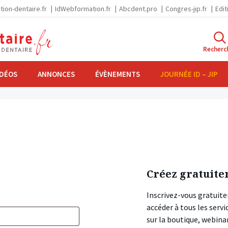
tion-dentaire.fr
IdWebformation.fr
Abcdent.pro
Congres-jip.fr
Edit
Recherc
IDÉOS
ANNONCES
ÉVÈNEMENTS
JOURNÉE ID – JIP
s
Créez gratuite
Inscrivez-vous gratuite
accéder à tous les ser
sur la boutique, webin