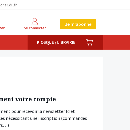
ionsCdP.fr
Je m'abonne
her
Se connecter
PANIER
KIOSQUE / LIBRAIRIE
ment votre compte
ment pour recevoir la newsletter Id et
vices nécessitant une inscription (commandes
ars…)