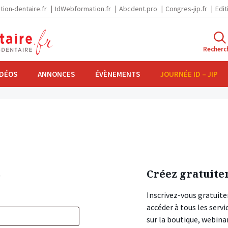
tion-dentaire.fr
IdWebformation.fr
Abcdent.pro
Congres-jip.fr
Edit
Recherc
IDÉOS
ANNONCES
ÉVÈNEMENTS
JOURNÉE ID – JIP
s
Créez gratuite
Inscrivez-vous gratuite
accéder à tous les ser
sur la boutique, webin