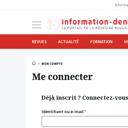
la
Informa
navigation
Ouvrir
la
navigation
REVUES
ACTUALITÉ
FORMATION
V
>
MON COMPTE
Me connecter
Déjà inscrit ? Connectez-vou
Identifiant ou e-mail
*