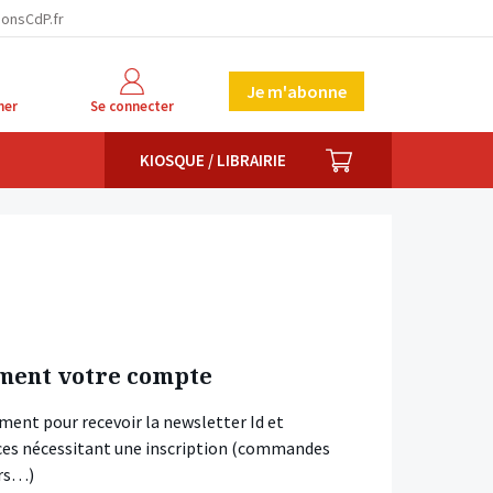
ionsCdP.fr
Je m'abonne
her
Se connecter
PANIER
KIOSQUE / LIBRAIRIE
ment votre compte
ment pour recevoir la newsletter Id et
vices nécessitant une inscription (commandes
ars…)