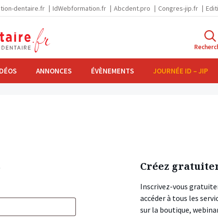
tion-dentaire.fr
IdWebformation.fr
Abcdent.pro
Congres-jip.fr
Edit
Recherc
IDÉOS
ANNONCES
ÉVÈNEMENTS
JOURNÉE ID – JIP
s
Créez gratuite
Inscrivez-vous gratuite
accéder à tous les ser
sur la boutique, webin