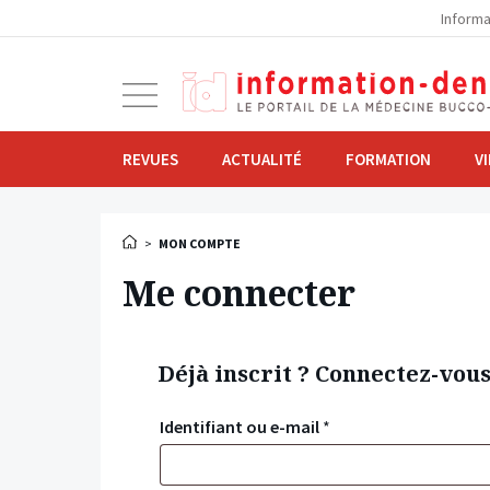
la
Informa
navigation
Ouvrir
la
navigation
REVUES
ACTUALITÉ
FORMATION
V
>
MON COMPTE
Me connecter
Déjà inscrit ? Connectez-vou
Identifiant ou e-mail
*