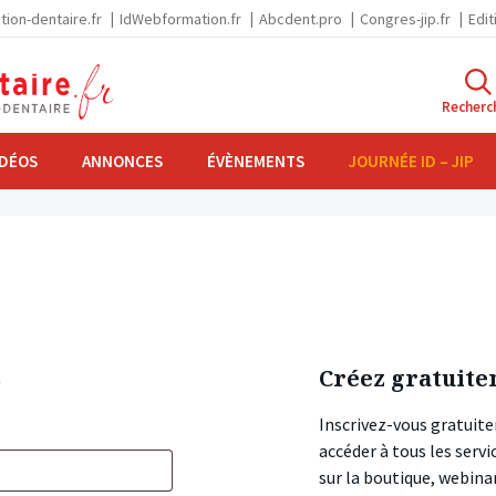
tion-dentaire.fr
IdWebformation.fr
Abcdent.pro
Congres-jip.fr
Edit
Recherc
IDÉOS
ANNONCES
ÉVÈNEMENTS
JOURNÉE ID – JIP
s
Créez gratuite
Inscrivez-vous gratuite
accéder à tous les ser
sur la boutique, webin