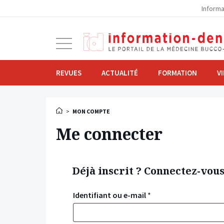
la
Informa
navigation
Ouvrir
la
navigation
REVUES
ACTUALITÉ
FORMATION
V
>
MON COMPTE
Me connecter
Déjà inscrit ? Connectez-vou
Identifiant ou e-mail
*