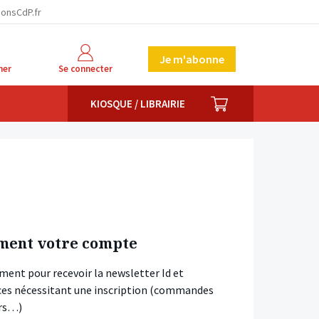
ionsCdP.fr
Je m'abonne
her
Se connecter
PANIER
KIOSQUE / LIBRAIRIE
ment votre compte
ment pour recevoir la newsletter Id et
vices nécessitant une inscription (commandes
ars…)