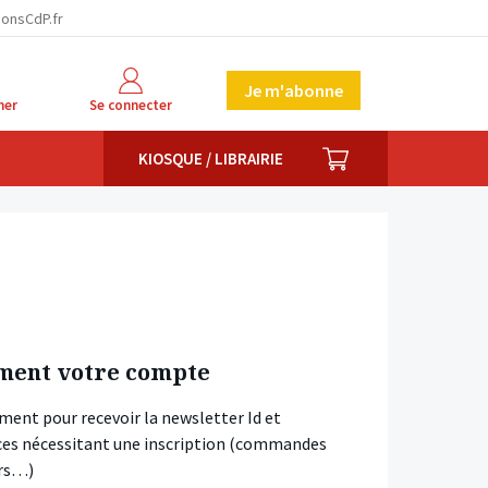
ionsCdP.fr
Je m'abonne
her
Se connecter
PANIER
KIOSQUE / LIBRAIRIE
ment votre compte
ment pour recevoir la newsletter Id et
vices nécessitant une inscription (commandes
ars…)