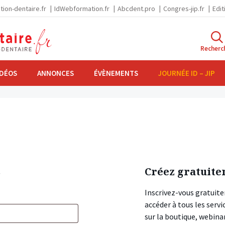
tion-dentaire.fr
IdWebformation.fr
Abcdent.pro
Congres-jip.fr
Edit
Recherc
IDÉOS
ANNONCES
ÉVÈNEMENTS
JOURNÉE ID – JIP
s
Créez gratuite
Inscrivez-vous gratuite
accéder à tous les ser
sur la boutique, webin