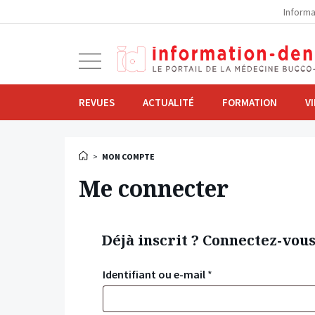
la
Informa
navigation
Ouvrir
la
navigation
REVUES
ACTUALITÉ
FORMATION
V
>
MON COMPTE
Me connecter
Déjà inscrit ? Connectez-vou
Identifiant ou e-mail
*