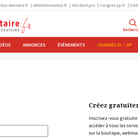
tion-dentaire.fr
IdWebformation.fr
Abcdent.pro
Congres-jip.fr
Edit
Recherc
IDÉOS
ANNONCES
ÉVÈNEMENTS
JOURNÉE ID – JIP
s
Créez gratuite
Inscrivez-vous gratuite
accéder à tous les ser
sur la boutique, webin