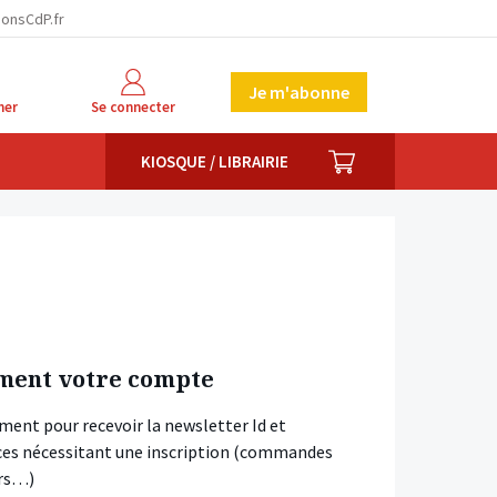
ionsCdP.fr
Je m'abonne
her
Se connecter
PANIER
KIOSQUE / LIBRAIRIE
ment votre compte
ment pour recevoir la newsletter Id et
vices nécessitant une inscription (commandes
ars…)