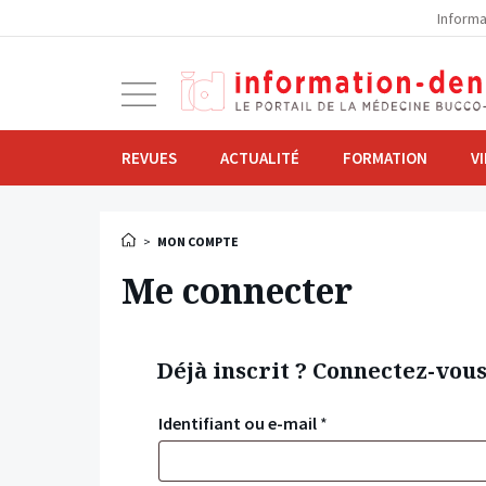
la
Informa
navigation
Ouvrir
la
navigation
REVUES
ACTUALITÉ
FORMATION
V
>
MON COMPTE
Me connecter
Déjà inscrit ? Connectez-vou
Identifiant ou e-mail
*