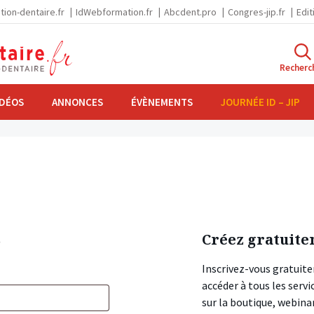
tion-dentaire.fr
IdWebformation.fr
Abcdent.pro
Congres-jip.fr
Edit
Recherc
IDÉOS
ANNONCES
ÉVÈNEMENTS
JOURNÉE ID – JIP
s
Créez gratuite
Inscrivez-vous gratuite
accéder à tous les ser
sur la boutique, webin