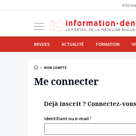
la
Informa
navigation
Ouvrir
la
navigation
REVUES
ACTUALITÉ
FORMATION
V
>
MON COMPTE
Me connecter
Déjà inscrit ? Connectez-vou
Identifiant ou e-mail
*