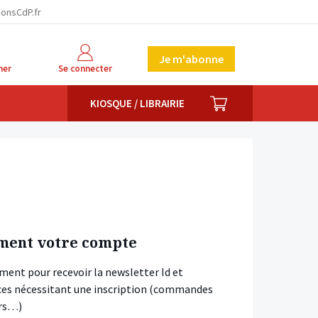
ionsCdP.fr
Je m'abonne
her
Se connecter
PANIER
KIOSQUE / LIBRAIRIE
ment votre compte
ment pour recevoir la newsletter Id et
vices nécessitant une inscription (commandes
ars…)