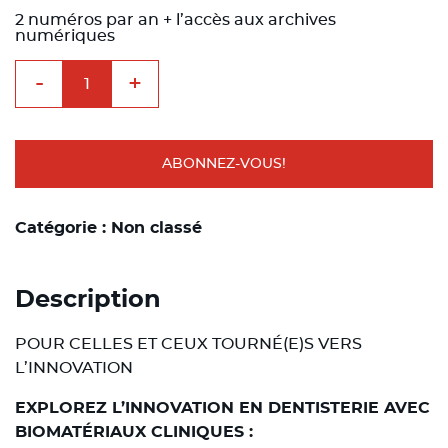
prix
prix
initial
actuel
2 numéros par an + l’accès aux archives
était :
est :
numériques
148,00€.
128,00€.
quantité
-
+
de
BioMatériaux
Cliniques
Papier
+
digital
ABONNEZ-VOUS!
en
prélèvement
annuel
+
Catégorie :
Non classé
le
coffret
wonderbox
Description
POUR CELLES ET CEUX TOURNÉ(E)S VERS
L’INNOVATION
EXPLOREZ L’INNOVATION EN DENTISTERIE AVEC
BIOMATÉRIAUX CLINIQUES :